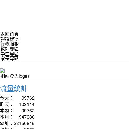
返回首頁
認識建德
行政服務
教師專區
學生專區
家長專區
網站登入login
流量統計
今天：
99762
昨天：
103114
本週：
99762
本月：
947338
總計：
33150815