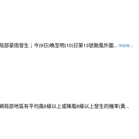
發生；今(9日)晚至明(10)日第13號颱風外圍...
more...
局部地區有平均風6級以上或陣風8級以上發生的機率(黃...