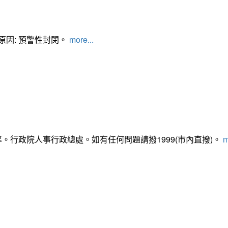
管制原因: 預警性封閉。
more...
準。行政院人事行政總處。如有任何問題請撥1999(市內直撥)。
m