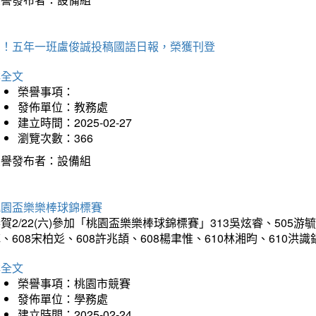
賀！五年一班盧俊誠投稿國語日報，榮獲刊登
詳全文
榮譽事項：
發佈單位：教務處
建立時間：2025-02-27
瀏覽次數：366
榮譽發布者：設備組
桃園盃樂樂棒球錦標賽
賀2/22(六)參加「桃園盃樂樂棒球錦標賽」313吳炫睿、505游毓
、608宋柏彣、608許兆頡、608楊聿惟、610林湘昀、610
詳全文
榮譽事項：桃園市競賽
發佈單位：學務處
建立時間：2025-02-24