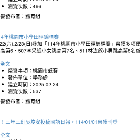
瀏覽次數：466
榮譽發布者：體育組
14年桃園市小學田徑錦標賽
/22(六).2/23(日)參加「114年桃園市小學田徑錦標賽」榮獲
高第6、507李采緹小女跳高第7名、511林汯叡小男跳高第8
詳全文
榮譽事項：桃園市競賽
發佈單位：學務處
建立時間：2025-02-24
瀏覽次數：537
榮譽發布者：體育組
！三年三班吳埈安投稿國語日報，114/01/01榮獲刊登
詳全文