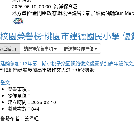
2026-05-19, 00:00│海洋保育署
地方單位\金門縣政府\環境保護局：新加坡籍油輪Sun Mer
校園榮譽榜:桃園市建德國民小學-優
返回首頁
請選擇榮譽事項
請選擇發佈單位
簡廷綸參加113年第二期小桃子樂園網路徵文競賽參加高年級作文
5年12班簡廷綸參加高年級作文入選，頒發獎狀
詳全文
榮譽事項：
發佈單位：
建立時間：2025-03-10
瀏覽次數：344
榮譽發布者：設備組