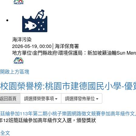
海洋污染
2026-05-19, 00:00│海洋保育署
地方單位\金門縣政府\環境保護局：新加坡籍油輪Sun Mer
開啟上方區塊
校園榮譽榜:桃園市建德國民小學-優
返回首頁
請選擇榮譽事項
請選擇發佈單位
簡廷綸參加113年第二期小桃子樂園網路徵文競賽參加高年級作文
5年12班簡廷綸參加高年級作文入選，頒發獎狀
詳全文