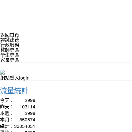
返回首頁
認識建德
行政服務
教師專區
學生專區
家長專區
網站登入login
流量統計
今天：
2998
昨天：
103114
本週：
2998
本月：
850574
總計：
33054051