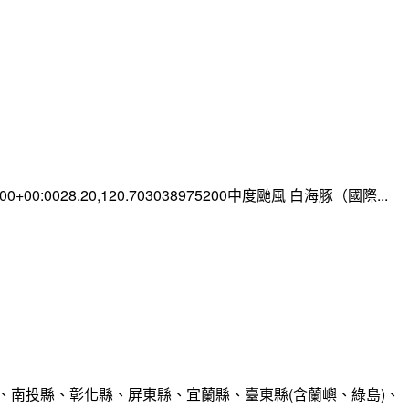
0:00+00:0028.20,120.703038975200中度颱風 白海豚（國際...
、南投縣、彰化縣、屏東縣、宜蘭縣、臺東縣(含蘭嶼、綠島)、