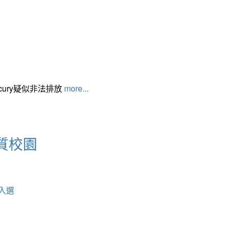
cury疑似非法排放
more...
質校園
入選