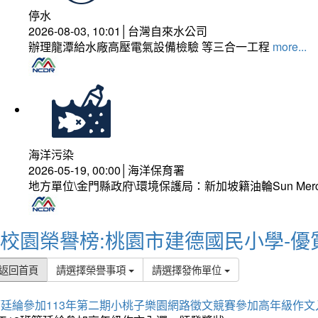
停水
2026-08-03, 10:01│台灣自來水公司
辦理龍潭給水廠高壓電氣設備檢驗 等三合一工程
more...
海洋污染
2026-05-19, 00:00│海洋保育署
地方單位\金門縣政府\環境保護局：新加坡籍油輪Sun Mer
校園榮譽榜:桃園市建德國民小學-優
返回首頁
請選擇榮譽事項
請選擇發佈單位
簡廷綸參加113年第二期小桃子樂園網路徵文競賽參加高年級作文