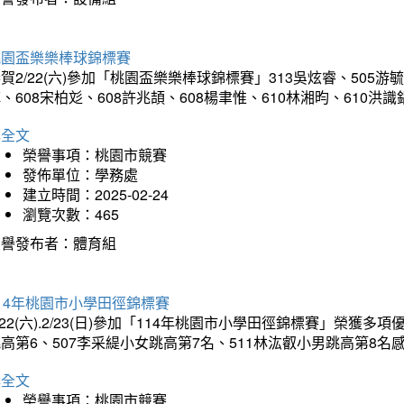
桃園盃樂樂棒球錦標賽
賀2/22(六)參加「桃園盃樂樂棒球錦標賽」313吳炫睿、505游毓
、608宋柏彣、608許兆頡、608楊聿惟、610林湘昀、610
詳全文
榮譽事項：桃園市競賽
發佈單位：學務處
建立時間：2025-02-24
瀏覽次數：465
榮譽發布者：體育組
14年桃園市小學田徑錦標賽
/22(六).2/23(日)參加「114年桃園市小學田徑錦標賽」榮獲
高第6、507李采緹小女跳高第7名、511林汯叡小男跳高第8
詳全文
榮譽事項：桃園市競賽