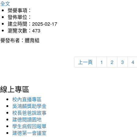
詳全文
榮譽事項：
發佈單位：
建立時間：2025-02-17
瀏覽次數：473
榮譽發布者：體育組
上一頁
1
2
3
4
線上專區
校內直播專區
吳鴻麟獎助學金
校長爸爸說故事
建德閱讀園地
學生病假回報單
建德第一會議室