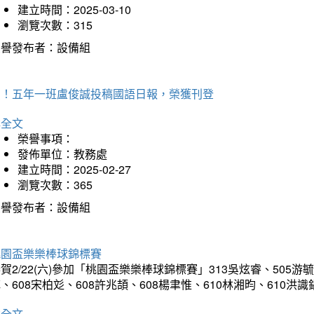
建立時間：2025-03-10
瀏覽次數：315
榮譽發布者：設備組
賀！五年一班盧俊誠投稿國語日報，榮獲刊登
詳全文
榮譽事項：
發佈單位：教務處
建立時間：2025-02-27
瀏覽次數：365
榮譽發布者：設備組
桃園盃樂樂棒球錦標賽
賀2/22(六)參加「桃園盃樂樂棒球錦標賽」313吳炫睿、505游毓
、608宋柏彣、608許兆頡、608楊聿惟、610林湘昀、610
詳全文