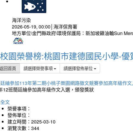
海洋污染
2026-05-19, 00:00│海洋保育署
地方單位\金門縣政府\環境保護局：新加坡籍油輪Sun Mer
校園榮譽榜:桃園市建德國民小學-優
返回首頁
請選擇榮譽事項
請選擇發佈單位
簡廷綸參加113年第二期小桃子樂園網路徵文競賽參加高年級作文
5年12班簡廷綸參加高年級作文入選，頒發獎狀
詳全文
榮譽事項：
發佈單位：
建立時間：2025-03-10
瀏覽次數：344