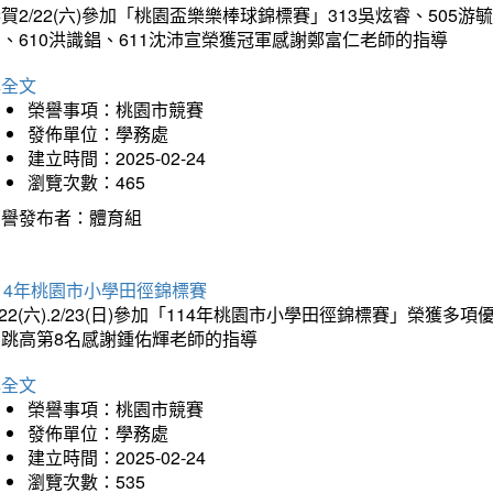
賀2/22(六)參加「桃園盃樂樂棒球錦標賽」313吳炫睿、505游毓
、610洪識錩、611沈沛宣榮獲冠軍感謝鄭富仁老師的指導
詳全文
榮譽事項：桃園市競賽
發佈單位：學務處
建立時間：2025-02-24
瀏覽次數：465
榮譽發布者：體育組
14年桃園市小學田徑錦標賽
/22(六).2/23(日)參加「114年桃園市小學田徑錦標賽」榮獲
男跳高第8名感謝鍾佑輝老師的指導
詳全文
榮譽事項：桃園市競賽
發佈單位：學務處
建立時間：2025-02-24
瀏覽次數：535