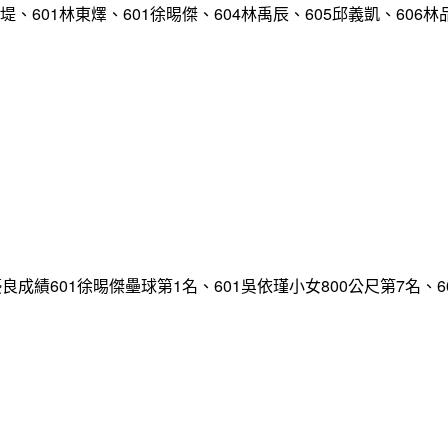
堤、601林東燡、601徐晹傑、604林禹辰、605邱義凱、606林
多項優良成績601徐晹傑壘球第1名、601吳依瑾小女800公尺第7名