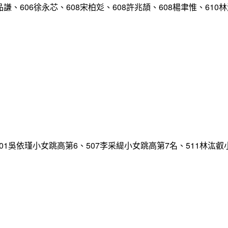
品謙、606徐永芯、608宋柏彣、608許兆頡、608楊聿惟、610
、601吳依瑾小女跳高第6、507李采緹小女跳高第7名、511林汯叡