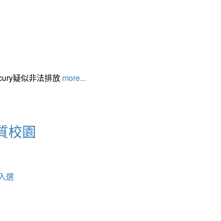
cury疑似非法排放
more...
質校園
入選