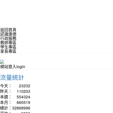
返回首頁
認識建德
行政服務
教師專區
學生專區
家長專區
網站登入login
流量統計
今天：
23232
昨天：
110203
本週：
554324
本月：
665519
總計：
32868996