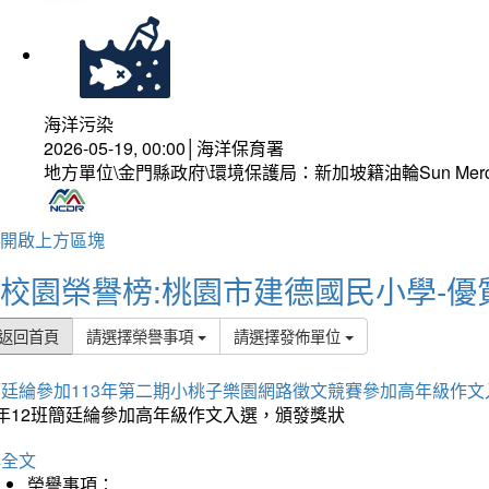
海洋污染
2026-05-19, 00:00│海洋保育署
地方單位\金門縣政府\環境保護局：新加坡籍油輪Sun Mer
開啟上方區塊
校園榮譽榜:桃園市建德國民小學-優
返回首頁
請選擇榮譽事項
請選擇發佈單位
簡廷綸參加113年第二期小桃子樂園網路徵文競賽參加高年級作文
5年12班簡廷綸參加高年級作文入選，頒發獎狀
詳全文
榮譽事項：