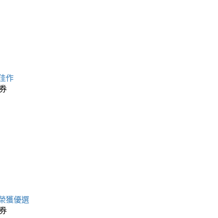
佳作
券
榮獲優選
券