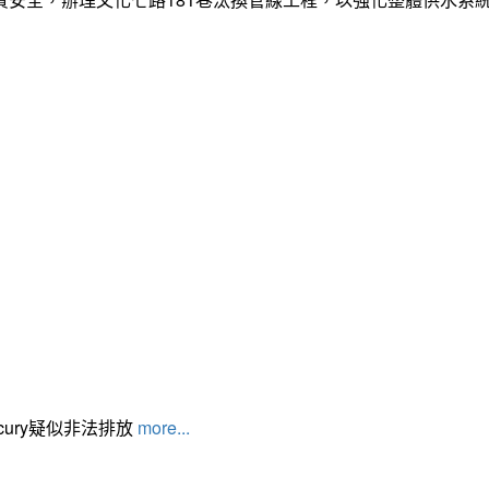
cury疑似非法排放
more...