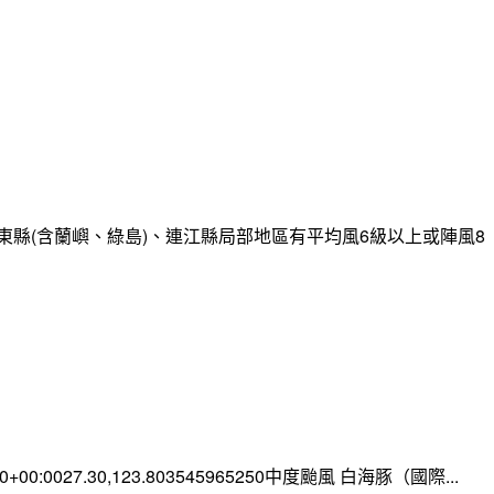
縣(含蘭嶼、綠島)、連江縣局部地區有平均風6級以上或陣風8
:00+00:0027.30,123.803545965250中度颱風 白海豚（國際...