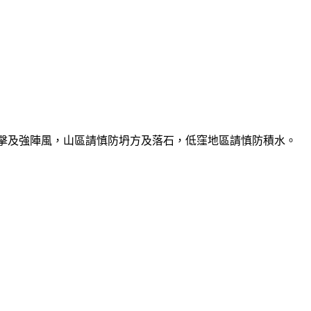
雷擊及強陣風，山區請慎防坍方及落石，低窪地區請慎防積水。