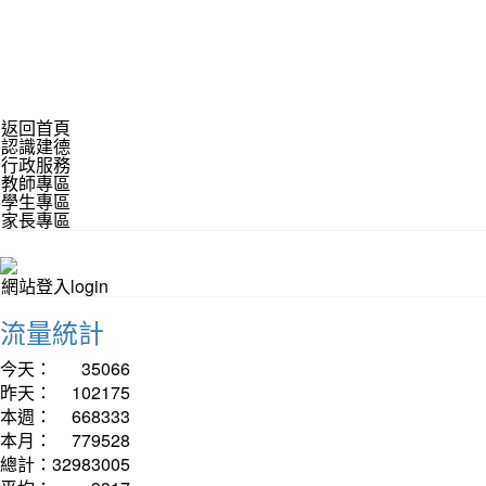
返回首頁
認識建德
行政服務
教師專區
學生專區
家長專區
網站登入login
流量統計
今天：
35066
昨天：
102175
本週：
668333
本月：
779528
總計：
32983005