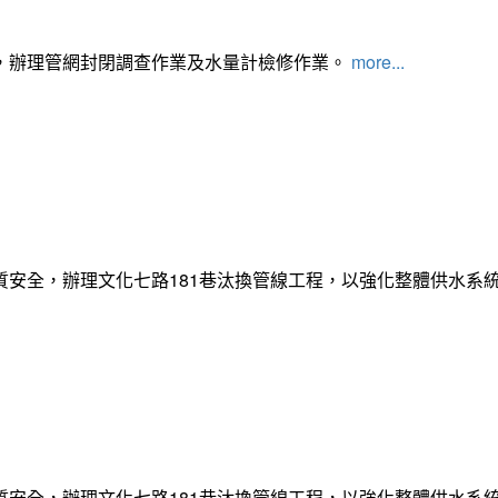
，辦理管網封閉調查作業及水量計檢修作業。
more...
質安全，辦理文化七路181巷汰換管線工程，以強化整體供水系
質安全，辦理文化七路181巷汰換管線工程，以強化整體供水系