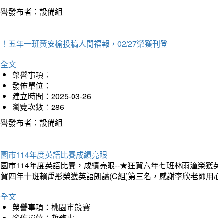
榮譽發布者：設備組
！五年一班黃安榆投稿人間福報，02/27榮獲刊登
詳全文
榮譽事項：
發佈單位：
建立時間：2025-03-26
瀏覽次數：286
榮譽發布者：設備組
園市114年度英語比賽成績亮眼
園市114年度英語比賽，成績亮眼--★狂賀六年七班林雨潼榮
狂賀四年十班賴禹彤榮獲英語朗讀(C組)第三名，感謝李欣老師用
詳全文
榮譽事項：桃園市競賽
發佈單位：教務處