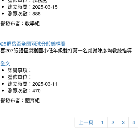
建立時間：2025-03-15
瀏覽次數：888
榮譽發布者：教學組
025群岳盃全國羽球分齡錦標賽
恭喜207張語恆榮獲國小低年級雙打第一名感謝陳彥均教練指導
詳全文
榮譽事項：
發佈單位：
建立時間：2025-03-11
瀏覽次數：470
榮譽發布者：體育組
上一頁
1
2
3
4