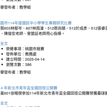
榮譽發布者：教學組
園市114年度國民中小學學生專題研究比賽
賀603林郁岑、607林雨潼、512蔡尚頤、512於成彥、51
師、陳俊宏老師、曾盟証老師用心指導。
詳全文
榮譽事項：桃園市競賽
發佈單位：教務處
建立時間：2025-04-14
瀏覽次數：386
榮譽發布者：教學組
14 年新北市青年盃全國田徑公開賽
恭喜601徐晹傑參加114年新北市青年盃全國田徑公開賽榮獲壘
詳全文