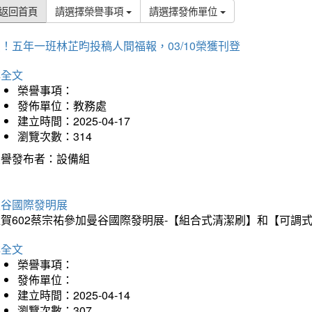
返回首頁
請選擇榮譽事項
請選擇發佈單位
！五年一班林芷昀投稿人間福報，03/10榮獲刊登
詳全文
榮譽事項：
發佈單位：教務處
建立時間：2025-04-17
瀏覽次數：314
榮譽發布者：設備組
曼谷國際發明展
狂賀602蔡宗祐參加曼谷國際發明展-【組合式清潔刷】和【可調
詳全文
榮譽事項：
發佈單位：
建立時間：2025-04-14
瀏覽次數：307