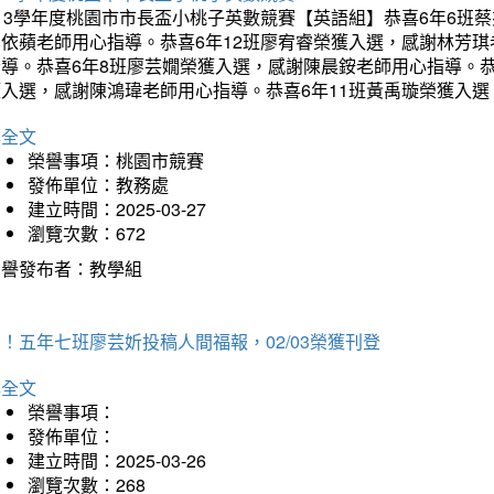
113學年度桃園市市長盃小桃子英數競賽【英語組】恭喜6年6班
李依蘋老師用心指導。恭喜6年12班廖宥睿榮獲入選，感謝林芳
指導。恭喜6年8班廖芸嫺榮獲入選，感謝陳晨銨老師用心指導。恭
獲入選，感謝陳鴻瑋老師用心指導。恭喜6年11班黃禹璇榮獲入
詳全文
榮譽事項：桃園市競賽
發佈單位：教務處
建立時間：2025-03-27
瀏覽次數：672
榮譽發布者：教學組
！五年七班廖芸妡投稿人間福報，02/03榮獲刊登
詳全文
榮譽事項：
發佈單位：
建立時間：2025-03-26
瀏覽次數：268