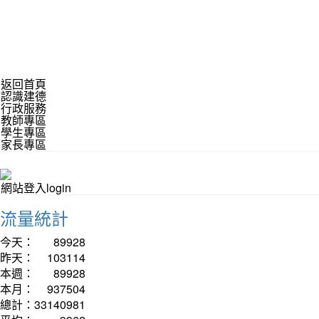
返回首頁
認識建德
行政服務
教師專區
學生專區
家長專區
網站登入login
流量統計
今天：
89928
昨天：
103114
本週：
89928
本月：
937504
總計：
33140981