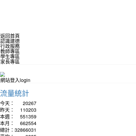
返回首頁
認識建德
行政服務
教師專區
學生專區
家長專區
網站登入login
流量統計
今天：
20267
昨天：
110203
本週：
551359
本月：
662554
總計：
32866031