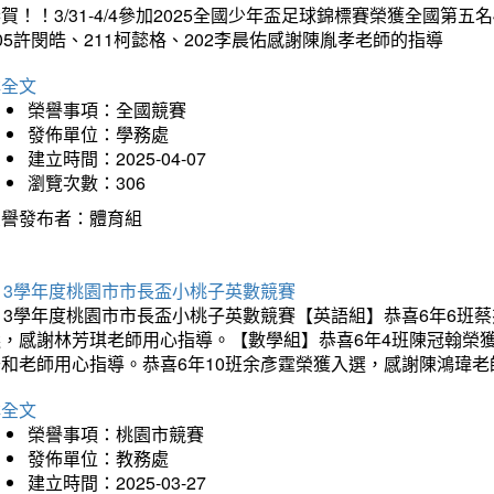
賀！！3/31-4/4參加2025全國少年盃足球錦標賽榮獲全國第五名
05許閔皓、211柯懿格、202李晨佑感謝陳胤孝老師的指導
詳全文
榮譽事項：全國競賽
發佈單位：學務處
建立時間：2025-04-07
瀏覽次數：306
榮譽發布者：體育組
13學年度桃園市市長盃小桃子英數競賽
113學年度桃園市市長盃小桃子英數競賽【英語組】恭喜6年6班
選，感謝林芳琪老師用心指導。【數學組】恭喜6年4班陳冠翰榮
千和老師用心指導。恭喜6年10班余彥霆榮獲入選，感謝陳鴻瑋老
詳全文
榮譽事項：桃園市競賽
發佈單位：教務處
建立時間：2025-03-27