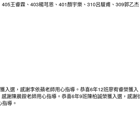
、405王睿霖、403楊芎恩、401顏宇樂、310呂駿甫、309郭乙杰
榮獲入選，感謝李依蘋老師用心指導。恭喜6年12班廖宥睿榮獲入
，感謝陳晨銨老師用心指導。恭喜6年9班陳柏誠榮獲入選，感謝
心指導。