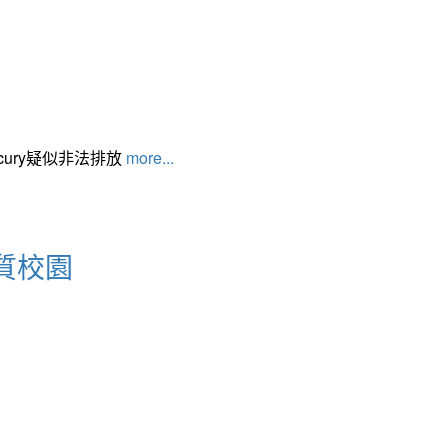
cury疑似非法排放
more...
質校園