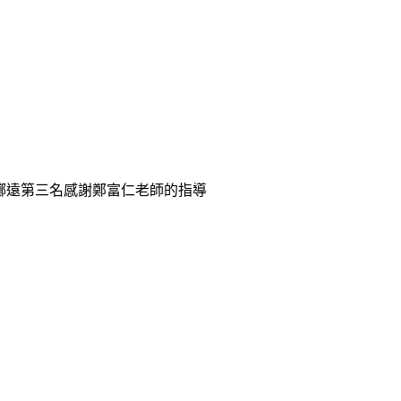
球擲遠第三名感謝鄭富仁老師的指導