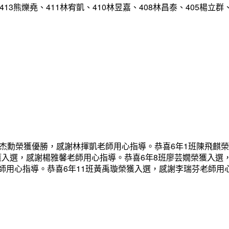
413熊爍堯、411林宥凱、410林昱嘉、408林昌泰、405楊立群
蔡杰勳榮獲優勝，感謝林揮凱老師用心指導。恭喜6年1班陳飛麒
獲入選，感謝楊雅馨老師用心指導。恭喜6年8班廖芸嫺榮獲入選
師用心指導。恭喜6年11班黃禹璇榮獲入選，感謝李瑞芬老師用