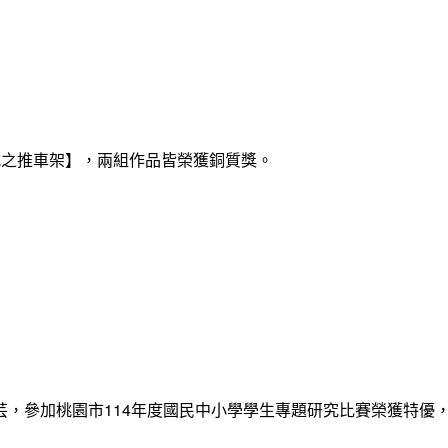
式之推車架】，兩組作品皆榮獲銅質獎。
12張睿芸，參加桃園市114年度國民中小學學生專題研究比賽榮獲