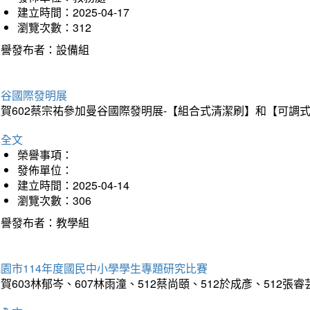
建立時間：2025-04-17
瀏覽次數：312
榮譽發布者：設備組
曼谷國際發明展
狂賀602蔡宗祐參加曼谷國際發明展-【組合式清潔刷】和【可調
詳全文
榮譽事項：
發佈單位：
建立時間：2025-04-14
瀏覽次數：306
榮譽發布者：教學組
園市114年度國民中小學學生專題研究比賽
賀603林郁岑、607林雨潼、512蔡尚頤、512於成彥、5