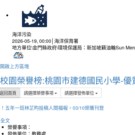
海洋污染
2026-05-19, 00:00│海洋保育署
地方單位\金門縣政府\環境保護局：新加坡籍油輪Sun Mer
開啟上方區塊
校園榮譽榜:桃園市建德國民小學-優
返回首頁
請選擇榮譽事項
請選擇發佈單位
！五年一班林芷昀投稿人間福報，03/10榮獲刊登
詳全文
榮譽事項：
發佈單位：教務處