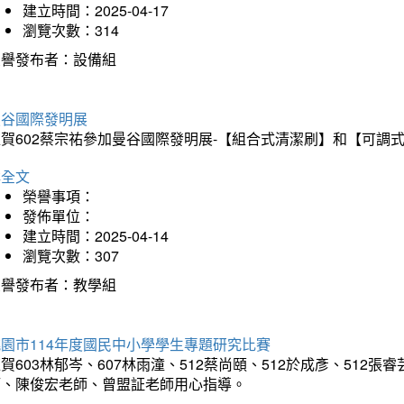
建立時間：2025-04-17
瀏覽次數：314
榮譽發布者：設備組
曼谷國際發明展
狂賀602蔡宗祐參加曼谷國際發明展-【組合式清潔刷】和【可調
詳全文
榮譽事項：
發佈單位：
建立時間：2025-04-14
瀏覽次數：307
榮譽發布者：教學組
園市114年度國民中小學學生專題研究比賽
賀603林郁岑、607林雨潼、512蔡尚頤、512於成彥、51
師、陳俊宏老師、曾盟証老師用心指導。