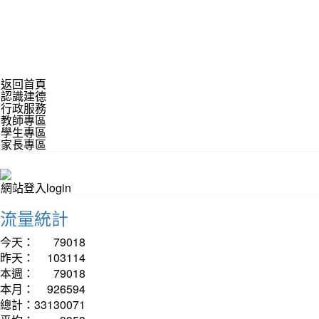
返回首頁
認識建德
行政服務
教師專區
學生專區
家長專區
網站登入login
流量統計
今天：
79018
昨天：
103114
本週：
79018
本月：
926594
總計：
33130071