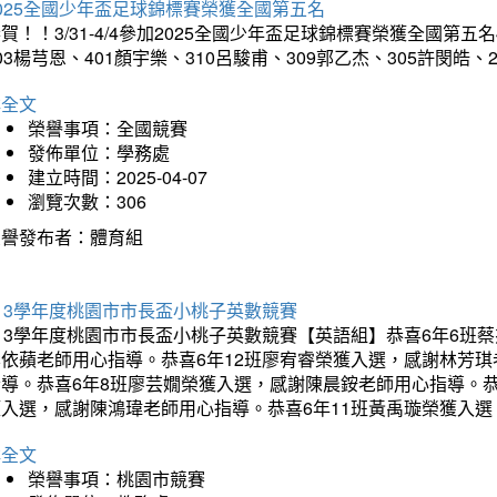
025全國少年盃足球錦標賽榮獲全國第五名
賀！！3/31-4/4參加2025全國少年盃足球錦標賽榮獲全國第五名
03楊芎恩、401顏宇樂、310呂駿甫、309郭乙杰、305許閔皓
詳全文
榮譽事項：全國競賽
發佈單位：學務處
建立時間：2025-04-07
瀏覽次數：306
榮譽發布者：體育組
13學年度桃園市市長盃小桃子英數競賽
113學年度桃園市市長盃小桃子英數競賽【英語組】恭喜6年6班
李依蘋老師用心指導。恭喜6年12班廖宥睿榮獲入選，感謝林芳
指導。恭喜6年8班廖芸嫺榮獲入選，感謝陳晨銨老師用心指導。恭
獲入選，感謝陳鴻瑋老師用心指導。恭喜6年11班黃禹璇榮獲入
詳全文
榮譽事項：桃園市競賽