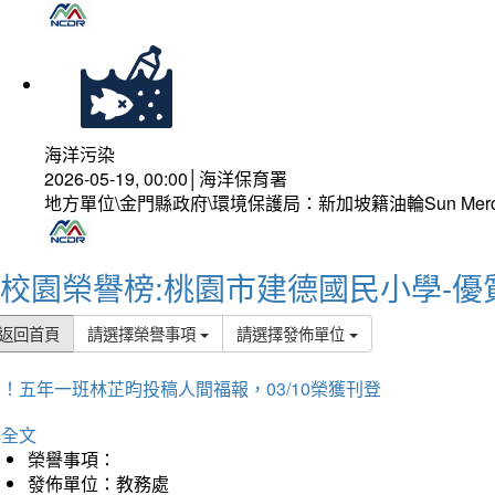
海洋污染
2026-05-19, 00:00│海洋保育署
地方單位\金門縣政府\環境保護局：新加坡籍油輪Sun Mer
校園榮譽榜:桃園市建德國民小學-優
返回首頁
請選擇榮譽事項
請選擇發佈單位
！五年一班林芷昀投稿人間福報，03/10榮獲刊登
詳全文
榮譽事項：
發佈單位：教務處