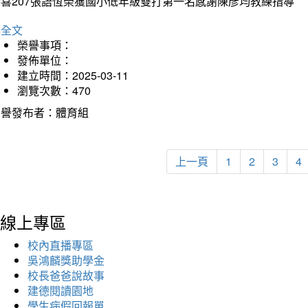
恭喜207張語恆榮獲國小低年級雙打第一名感謝陳彥均教練指導
詳全文
榮譽事項：
發佈單位：
建立時間：2025-03-11
瀏覽次數：470
榮譽發布者：體育組
上一頁
1
2
3
4
線上專區
校內直播專區
吳鴻麟獎助學金
校長爸爸說故事
建德閱讀園地
學生病假回報單