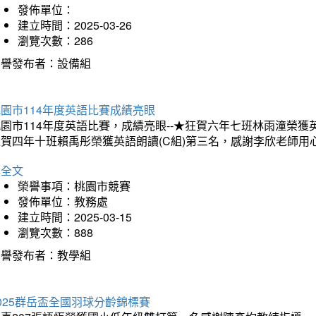
發佈單位：
建立時間：2025-03-26
瀏覽次數：286
榮譽發布者：設備組
園市114年度英語比賽成績亮眼
園市114年度英語比賽，成績亮眼--★狂賀六年七班林雨潼榮
狂賀四年十班賴禹彤榮獲英語朗讀(C組)第三名，感謝李欣老師用
詳全文
榮譽事項：桃園市競賽
發佈單位：教務處
建立時間：2025-03-15
瀏覽次數：888
榮譽發布者：教學組
025群岳盃全國羽球分齡錦標賽