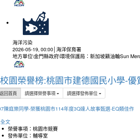
海洋污染
2026-05-19, 00:00│海洋保育署
地方單位\金門縣政府\環境保護局：新加坡籍油輪Sun Mer
校園榮譽榜:桃園市建德國民小學-優
返回首頁
請選擇榮譽事項
請選擇發佈單位
07陳庭樂同學-榮獲桃園市114年度3Q達人故事甄選-EQ類佳作
詳全文
榮譽事項：桃園市競賽
發佈單位：輔導室