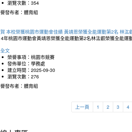
瀏覽次數：354
榮譽發布者：體育組
賀 本校榮獲桃園市運動會佳績 黃靖恩榮獲全能運動第2名 林汯
114年桃園市運動會黃靖恩榮獲全能運動第2名林汯叡榮獲全能運
詳全文
榮譽事項：桃園市競賽
發佈單位：學務處
建立時間：2025-09-30
瀏覽次數：276
榮譽發布者：體育組
上一頁
1
2
3
4