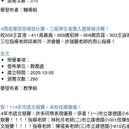
瀏覽次數：370
榮譽發布者：輔導組
114閩南書院答喙鼓比賽，三組學生皆獲入選晉級決賽！
校309王宣澄、411高晨瀚、609唐莉婷、609鄭弈莛、503
謝三位指導老師邱美玲、洪睿鍲、許瑞蘭老師的用心指導！
詳全文
榮譽事項：
發佈單位：教務處
建立時間：2025-10-05
瀏覽次數：290
榮譽發布者：教學組
賀！114年市語文競賽，本校佳績連連！
14年市語文競賽，許多同學表現優異，恭喜！(一)市立建德國小
文競賽！！！！指導老師：林秋月老師(二)市立建德國小301班
語文競賽！！！！指導老師：陳禧美老師(三)市立建德國小610