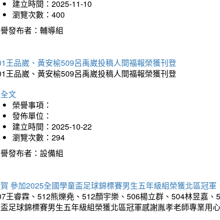
建立時間：2025-11-10
瀏覽次數：400
榮譽發布者：輔導組
01王品崴、黃安榆509呂禹崴投稿人間福報榮獲刊登
01王品崴、黃安榆509呂禹崴投稿人間福報榮獲刊登
詳全文
榮譽事項：
發佈單位：
建立時間：2025-10-22
瀏覽次數：294
榮譽發布者：設備組
賀 參加2025全國學童盃足球錦標賽男生五年級組榮獲北區冠軍
07王睿霖、512熊爍堯、512顏宇樂、506楊立群、504林昱嘉、
童盃足球錦標賽男生五年級組榮獲北區冠軍感謝胤孝老師專業用