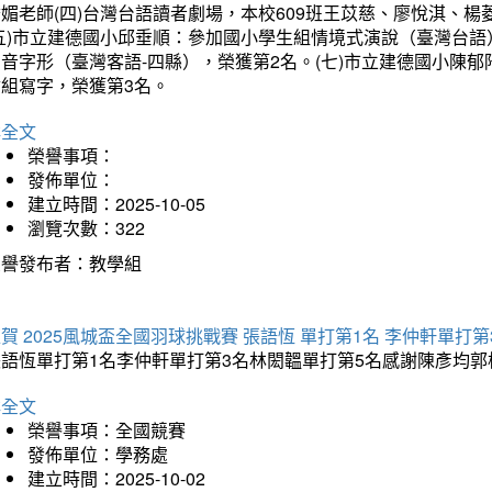
琇媚老師(四)台灣台語讀者劇場，本校609班王苡慈、廖悅淇、
(五)市立建德國小邱垂順：參加國小學生組情境式演說（臺灣台語
音字形（臺灣客語-四縣），榮獲第2名。(七)市立建德國小陳
會組寫字，榮獲第3名。
詳全文
榮譽事項：
發佈單位：
建立時間：2025-10-05
瀏覽次數：322
榮譽發布者：教學組
賀 2025風城盃全國羽球挑戰賽 張語恆 單打第1名 李仲軒單打第
張語恆單打第1名李仲軒單打第3名林閎韞單打第5名感謝陳彥均
詳全文
榮譽事項：全國競賽
發佈單位：學務處
建立時間：2025-10-02