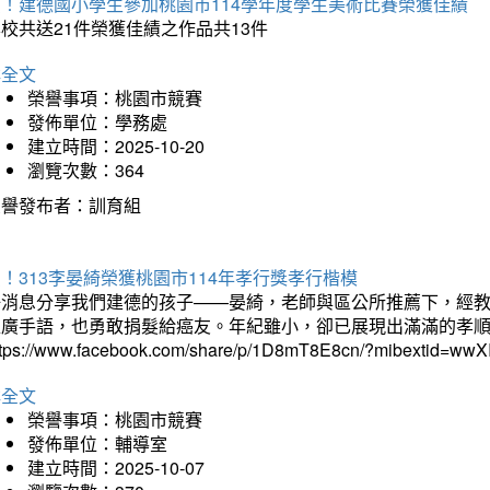
賀！建德國小學生參加桃園市114學年度學生美術比賽榮獲佳績
校共送21件榮獲佳績之作品共13件
詳全文
榮譽事項：桃園市競賽
發佈單位：學務處
建立時間：2025-10-20
瀏覽次數：364
榮譽發布者：訓育組
！313李晏綺榮獲桃園市114年孝行獎孝行楷模
好消息分享我們建德的孩子——晏綺，老師與區公所推薦下，經教
推廣手語，也勇敢捐髮給癌友。年紀雖小，卻已展現出滿滿的孝
ttps://www.facebook.com/share/p/1D8mT8E8cn/?mibextid=wwXI
詳全文
榮譽事項：桃園市競賽
發佈單位：輔導室
建立時間：2025-10-07