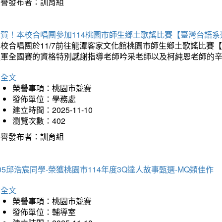
榮譽發布者：訓育組
狂賀！本校合唱團參加114桃園市師生鄉土歌謠比賽【臺灣台語
本校合唱團於11/7前往龍潭客家文化館桃園市師生鄉土歌謠比
進軍全國賽的資格特別感謝指導老師吟采老師以及柯純恩老師的
詳全文
榮譽事項：桃園市競賽
發佈單位：學務處
建立時間：2025-11-10
瀏覽次數：402
榮譽發布者：訓育組
05邱浩宸同學-榮獲桃園市114年度3Q達人故事甄選-MQ類佳作
詳全文
榮譽事項：桃園市競賽
發佈單位：輔導室