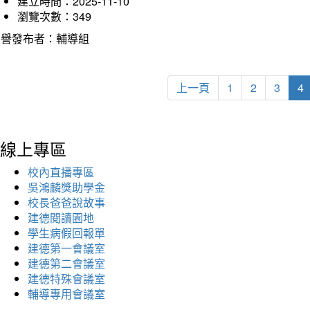
建立時間：2025-11-10
瀏覽次數：349
榮譽發布者：輔導組
上一頁
1
2
3
4
線上專區
校內直播專區
吳鴻麟獎助學金
校長爸爸說故事
建德閱讀園地
學生病假回報單
建德第一會議室
建德第二會議室
建德特殊會議室
輔導專用會議室