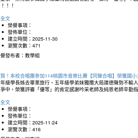
喜！！！
詳全文
榮譽事項：
發佈單位：
建立時間：2025-11-30
瀏覽次數：471
榮譽發布者：教學組
狂賀！本校合唱團參加114桃園市音樂比賽【同聲合唱】榮獲國小
六年級學長姊去畢業旅行，五年級學弟妹獨攬大局建德聲勢不輸
競爭中，榮獲評審「優等」的肯定感謝吟采老師及純恩老師辛勤
詳全文
榮譽事項：
發佈單位：
建立時間：2025-11-24
瀏覽次數：416