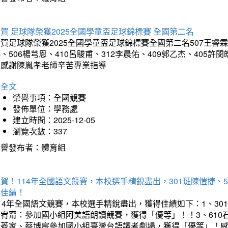
賀 足球隊榮獲2025全國學童盃足球錦標賽 全國第二名
賀足球隊榮獲2025全國學童盃足球錦標賽全國第二名507王睿霖、5
、506楊芎恩、410呂駿甫、312李晨佑、409郭乙杰、405許閔
羽感謝陳胤孝老師辛苦專業指導
詳全文
榮譽事項：全國競賽
發佈單位：學務處
建立時間：2025-12-05
瀏覽次數：337
榮譽發布者：體育組
賀！114年全國語文競賽，本校選手精銳盡出，301班陳愷捷、
得佳績！
14年全國語文競賽，本校選手精銳盡出，獲得佳績如下：1、30
曾宥甯：參加國小組阿美語朗讀競賽，獲得「優等」！！3、610
楊菱家、蔡博宸參加國小組臺灣台語讀者劇場，獲得「優等」！