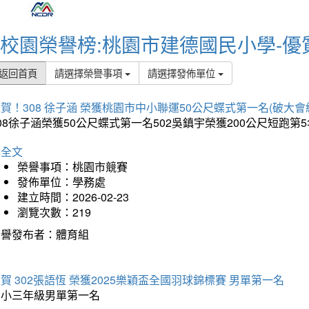
校園榮譽榜:桃園市建德國民小學-優
返回首頁
請選擇榮譽事項
請選擇發佈單位
賀！308 徐子涵 榮獲桃園市中小聯運50公尺蝶式第一名(破大會
08徐子涵榮獲50公尺蝶式第一名502吳鎮宇榮獲200公尺短跑第
詳全文
榮譽事項：桃園市競賽
發佈單位：學務處
建立時間：2026-02-23
瀏覽次數：219
榮譽發布者：體育組
賀 302張語恆 榮獲2025樂穎盃全國羽球錦標賽 男單第一名
國小三年級男單第一名