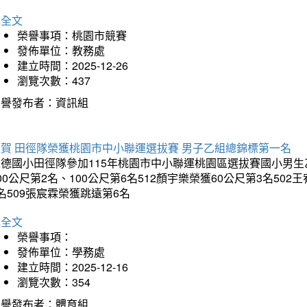
詳全文
榮譽事項：桃園市競賽
發佈單位：教務處
建立時間：2025-12-26
瀏覽次數：437
榮譽發布者：資訊組
狂賀 田徑隊榮獲桃園市中小聯運選拔賽 男子乙組總錦標第一名
德國小田徑隊參加115年桃園市中小聯運桃園區選拔賽國小男生乙組
00公尺第2名、100公尺第6名512顏宇樂榮獲60公尺第3名50
名509張宸霖榮獲跳遠第6名
詳全文
榮譽事項：
發佈單位：學務處
建立時間：2025-12-16
瀏覽次數：354
榮譽發布者：體育組