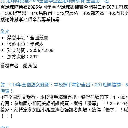
賀 足球隊榮獲2025全國學童盃足球錦標賽 全國第二名
賀足球隊榮獲2025全國學童盃足球錦標賽全國第二名507王睿霖、5
、506楊芎恩、410呂駿甫、312李晨佑、409郭乙杰、405許閔
羽感謝陳胤孝老師辛苦專業指導
詳全文
榮譽事項：全國競賽
發佈單位：學務處
建立時間：2025-12-05
瀏覽次數：337
榮譽發布者：體育組
賀！114年全國語文競賽，本校選手精銳盡出，301班陳愷捷、
得佳績！
14年全國語文競賽，本校選手精銳盡出，獲得佳績如下：1、30
曾宥甯：參加國小組阿美語朗讀競賽，獲得「優等」！！3、610
楊菱家、蔡博宸參加國小組臺灣台語讀者劇場，獲得「優等」！
喜！！！
詳全文