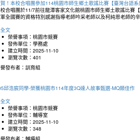
狂賀！本校合唱團參加114桃園市師生鄉土歌謠比賽【臺灣台語
本校合唱團於11/7前往龍潭客家文化館桃園市師生鄉土歌謠比
進軍全國賽的資格特別感謝指導老師吟采老師以及柯純恩老師的
詳全文
榮譽事項：桃園市競賽
發佈單位：學務處
建立時間：2025-11-10
瀏覽次數：401
榮譽發布者：訓育組
05邱浩宸同學-榮獲桃園市114年度3Q達人故事甄選-MQ類佳作
詳全文
榮譽事項：桃園市競賽
發佈單位：輔導室
建立時間：2025-11-10
瀏覽次數：348
榮譽發布者：輔導組