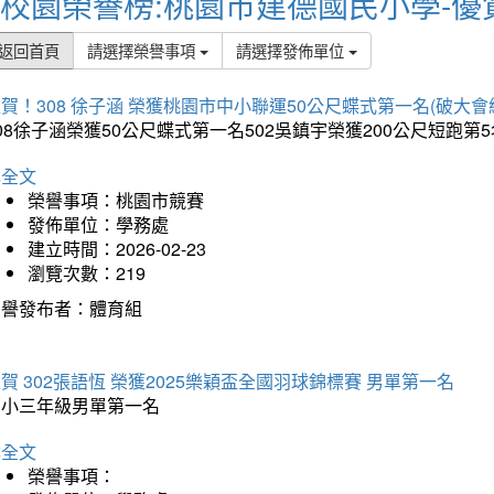
校園榮譽榜:桃園市建德國民小學-優
返回首頁
請選擇榮譽事項
請選擇發佈單位
賀！308 徐子涵 榮獲桃園市中小聯運50公尺蝶式第一名(破大會
08徐子涵榮獲50公尺蝶式第一名502吳鎮宇榮獲200公尺短跑第
詳全文
榮譽事項：桃園市競賽
發佈單位：學務處
建立時間：2026-02-23
瀏覽次數：219
榮譽發布者：體育組
賀 302張語恆 榮獲2025樂穎盃全國羽球錦標賽 男單第一名
國小三年級男單第一名
詳全文
榮譽事項：