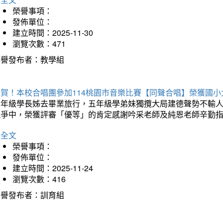
榮譽事項：
發佈單位：
建立時間：2025-11-30
瀏覽次數：471
榮譽發布者：教學組
狂賀！本校合唱團參加114桃園市音樂比賽【同聲合唱】榮獲國小
六年級學長姊去畢業旅行，五年級學弟妹獨攬大局建德聲勢不輸
競爭中，榮獲評審「優等」的肯定感謝吟采老師及純恩老師辛勤
詳全文
榮譽事項：
發佈單位：
建立時間：2025-11-24
瀏覽次數：416
榮譽發布者：訓育組