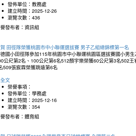
發佈單位：教務處
建立時間：2025-12-26
瀏覽次數：436
榮譽發布者：資訊組
狂賀 田徑隊榮獲桃園市中小聯運選拔賽 男子乙組總錦標第一名
德國小田徑隊參加115年桃園市中小聯運桃園區選拔賽國小男生乙組
00公尺第2名、100公尺第6名512顏宇樂榮獲60公尺第3名50
名509張宸霖榮獲跳遠第6名
詳全文
榮譽事項：
發佈單位：學務處
建立時間：2025-12-16
瀏覽次數：354
榮譽發布者：體育組