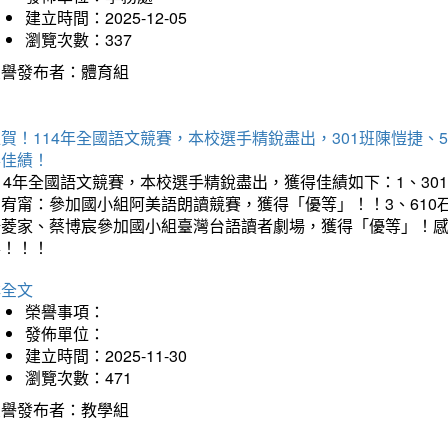
建立時間：2025-12-05
瀏覽次數：337
榮譽發布者：體育組
賀！114年全國語文競賽，本校選手精銳盡出，301班陳愷捷、
得佳績！
14年全國語文競賽，本校選手精銳盡出，獲得佳績如下：1、30
曾宥甯：參加國小組阿美語朗讀競賽，獲得「優等」！！3、610
楊菱家、蔡博宸參加國小組臺灣台語讀者劇場，獲得「優等」！
喜！！！
詳全文
榮譽事項：
發佈單位：
建立時間：2025-11-30
瀏覽次數：471
榮譽發布者：教學組