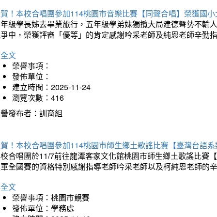
狂賀！本校合唱團參加114桃園市音樂比賽【同聲合唱】榮獲國小
六年級學長姊去畢業旅行，五年級學弟妹獨攬大局建德聲勢不輸
競爭中，榮獲評審「優等」的肯定感謝吟采老師及純恩老師辛勤
詳全文
榮譽事項：
發佈單位：
建立時間：2025-11-24
瀏覽次數：416
榮譽發布者：訓育組
狂賀！本校合唱團參加114桃園市師生鄉土歌謠比賽【臺灣台語
本校合唱團於11/7前往龍潭客家文化館桃園市師生鄉土歌謠比
進軍全國賽的資格特別感謝指導老師吟采老師以及柯純恩老師的
詳全文
榮譽事項：桃園市競賽
發佈單位：學務處