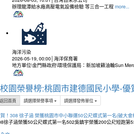
辦理龍潭給水廠高壓電氣設備檢驗 等三合一工程
more...
海洋污染
2026-05-19, 00:00│海洋保育署
地方單位\金門縣政府\環境保護局：新加坡籍油輪Sun Mer
校園榮譽榜:桃園市建德國民小學-優
返回首頁
請選擇榮譽事項
請選擇發佈單位
賀！308 徐子涵 榮獲桃園市中小聯運50公尺蝶式第一名(破大會
08徐子涵榮獲50公尺蝶式第一名502吳鎮宇榮獲200公尺短跑第