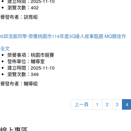
建立時間：2025-11-10
瀏覽次數：402
榮譽發布者：訓育組
05邱浩宸同學-榮獲桃園市114年度3Q達人故事甄選-MQ類佳作
詳全文
榮譽事項：桃園市競賽
發佈單位：輔導室
建立時間：2025-11-10
瀏覽次數：349
榮譽發布者：輔導組
上一頁
1
2
3
4
線上專區