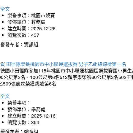
詳全文
榮譽事項：桃園市競賽
發佈單位：教務處
建立時間：2025-12-26
瀏覽次數：437
榮譽發布者：資訊組
狂賀 田徑隊榮獲桃園市中小聯運選拔賽 男子乙組總錦標第一名
德國小田徑隊參加115年桃園市中小聯運桃園區選拔賽國小男生乙組
00公尺第2名、100公尺第6名512顏宇樂榮獲60公尺第3名50
名509張宸霖榮獲跳遠第6名
詳全文
榮譽事項：
發佈單位：學務處
建立時間：2025-12-16
瀏覽次數：354
榮譽發布者：體育組