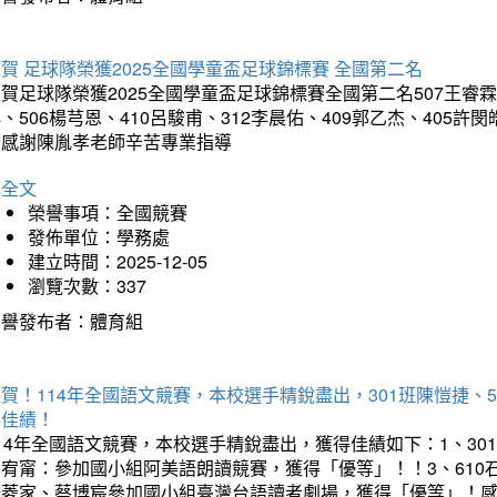
賀 足球隊榮獲2025全國學童盃足球錦標賽 全國第二名
賀足球隊榮獲2025全國學童盃足球錦標賽全國第二名507王睿霖、5
、506楊芎恩、410呂駿甫、312李晨佑、409郭乙杰、405許閔
羽感謝陳胤孝老師辛苦專業指導
詳全文
榮譽事項：全國競賽
發佈單位：學務處
建立時間：2025-12-05
瀏覽次數：337
榮譽發布者：體育組
賀！114年全國語文競賽，本校選手精銳盡出，301班陳愷捷、
得佳績！
14年全國語文競賽，本校選手精銳盡出，獲得佳績如下：1、30
曾宥甯：參加國小組阿美語朗讀競賽，獲得「優等」！！3、610
楊菱家、蔡博宸參加國小組臺灣台語讀者劇場，獲得「優等」！