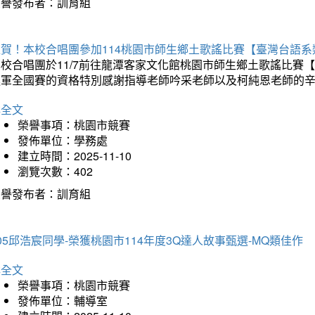
榮譽發布者：訓育組
狂賀！本校合唱團參加114桃園市師生鄉土歌謠比賽【臺灣台語
本校合唱團於11/7前往龍潭客家文化館桃園市師生鄉土歌謠比
進軍全國賽的資格特別感謝指導老師吟采老師以及柯純恩老師的
詳全文
榮譽事項：桃園市競賽
發佈單位：學務處
建立時間：2025-11-10
瀏覽次數：402
榮譽發布者：訓育組
05邱浩宸同學-榮獲桃園市114年度3Q達人故事甄選-MQ類佳作
詳全文
榮譽事項：桃園市競賽
發佈單位：輔導室