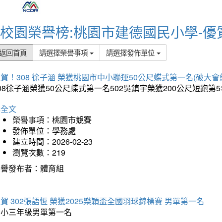
校園榮譽榜:桃園市建德國民小學-優
返回首頁
請選擇榮譽事項
請選擇發佈單位
賀！308 徐子涵 榮獲桃園市中小聯運50公尺蝶式第一名(破大會
08徐子涵榮獲50公尺蝶式第一名502吳鎮宇榮獲200公尺短跑第
詳全文
榮譽事項：桃園市競賽
發佈單位：學務處
建立時間：2026-02-23
瀏覽次數：219
榮譽發布者：體育組
賀 302張語恆 榮獲2025樂穎盃全國羽球錦標賽 男單第一名
國小三年級男單第一名