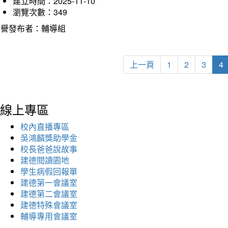
建立時間：2025-11-10
瀏覽次數：349
榮譽發布者：輔導組
上一頁
1
2
3
4
線上專區
校內直播專區
吳鴻麟獎助學金
校長爸爸說故事
建德閱讀園地
學生病假回報單
建德第一會議室
建德第二會議室
建德特殊會議室
輔導專用會議室