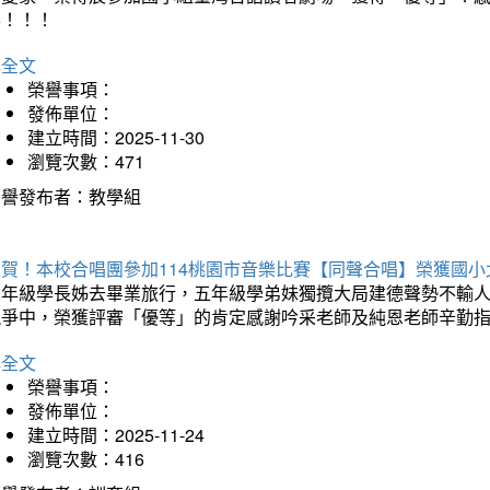
喜！！！
詳全文
榮譽事項：
發佈單位：
建立時間：2025-11-30
瀏覽次數：471
榮譽發布者：教學組
狂賀！本校合唱團參加114桃園市音樂比賽【同聲合唱】榮獲國小
六年級學長姊去畢業旅行，五年級學弟妹獨攬大局建德聲勢不輸
競爭中，榮獲評審「優等」的肯定感謝吟采老師及純恩老師辛勤
詳全文
榮譽事項：
發佈單位：
建立時間：2025-11-24
瀏覽次數：416