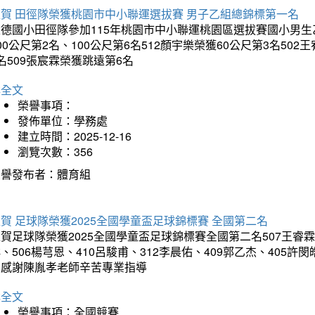
狂賀 田徑隊榮獲桃園市中小聯運選拔賽 男子乙組總錦標第一名
德國小田徑隊參加115年桃園市中小聯運桃園區選拔賽國小男生乙組
00公尺第2名、100公尺第6名512顏宇樂榮獲60公尺第3名50
名509張宸霖榮獲跳遠第6名
詳全文
榮譽事項：
發佈單位：學務處
建立時間：2025-12-16
瀏覽次數：356
榮譽發布者：體育組
賀 足球隊榮獲2025全國學童盃足球錦標賽 全國第二名
賀足球隊榮獲2025全國學童盃足球錦標賽全國第二名507王睿霖、5
、506楊芎恩、410呂駿甫、312李晨佑、409郭乙杰、405許閔
羽感謝陳胤孝老師辛苦專業指導
詳全文
榮譽事項：全國競賽