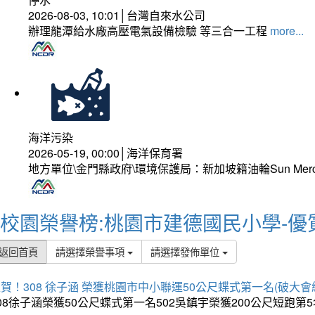
2026-08-03, 10:01│台灣自來水公司
辦理龍潭給水廠高壓電氣設備檢驗 等三合一工程
more...
海洋污染
2026-05-19, 00:00│海洋保育署
地方單位\金門縣政府\環境保護局：新加坡籍油輪Sun Mer
校園榮譽榜:桃園市建德國民小學-優
返回首頁
請選擇榮譽事項
請選擇發佈單位
賀！308 徐子涵 榮獲桃園市中小聯運50公尺蝶式第一名(破大會
08徐子涵榮獲50公尺蝶式第一名502吳鎮宇榮獲200公尺短跑第