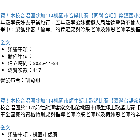
狂賀！本校合唱團參加114桃園市音樂比賽【同聲合唱】榮獲國小
六年級學長姊去畢業旅行，五年級學弟妹獨攬大局建德聲勢不輸
競爭中，榮獲評審「優等」的肯定感謝吟采老師及純恩老師辛勤
詳全文
榮譽事項：
發佈單位：
建立時間：2025-11-24
瀏覽次數：417
榮譽發布者：訓育組
狂賀！本校合唱團參加114桃園市師生鄉土歌謠比賽【臺灣台語
本校合唱團於11/7前往龍潭客家文化館桃園市師生鄉土歌謠比
進軍全國賽的資格特別感謝指導老師吟采老師以及柯純恩老師的
詳全文
榮譽事項：桃園市競賽