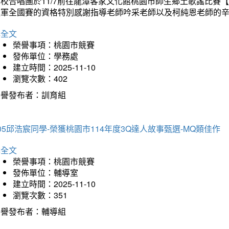
本校合唱團於11/7前往龍潭客家文化館桃園市師生鄉土歌謠比
進軍全國賽的資格特別感謝指導老師吟采老師以及柯純恩老師的
詳全文
榮譽事項：桃園市競賽
發佈單位：學務處
建立時間：2025-11-10
瀏覽次數：402
榮譽發布者：訓育組
05邱浩宸同學-榮獲桃園市114年度3Q達人故事甄選-MQ類佳作
詳全文
榮譽事項：桃園市競賽
發佈單位：輔導室
建立時間：2025-11-10
瀏覽次數：351
榮譽發布者：輔導組