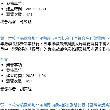
發佈單位：
建立時間：2025-11-30
瀏覽次數：471
榮譽發布者：教學組
狂賀！本校合唱團參加114桃園市音樂比賽【同聲合唱】榮獲國小
六年級學長姊去畢業旅行，五年級學弟妹獨攬大局建德聲勢不輸
競爭中，榮獲評審「優等」的肯定感謝吟采老師及純恩老師辛勤
詳全文
榮譽事項：
發佈單位：
建立時間：2025-11-24
瀏覽次數：417
榮譽發布者：訓育組
狂賀！本校合唱團參加114桃園市師生鄉土歌謠比賽【臺灣台語