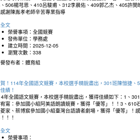
、506楊芎恩、410呂駿甫、312李晨佑、409郭乙杰、405許閔
羽感謝陳胤孝老師辛苦專業指導
詳全文
榮譽事項：全國競賽
發佈單位：學務處
建立時間：2025-12-05
瀏覽次數：338
榮譽發布者：體育組
賀！114年全國語文競賽，本校選手精銳盡出，301班陳愷捷、
得佳績！
14年全國語文競賽，本校選手精銳盡出，獲得佳績如下：1、30
曾宥甯：參加國小組阿美語朗讀競賽，獲得「優等」！！3、610
楊菱家、蔡博宸參加國小組臺灣台語讀者劇場，獲得「優等」！
喜！！！
詳全文
榮譽事項：