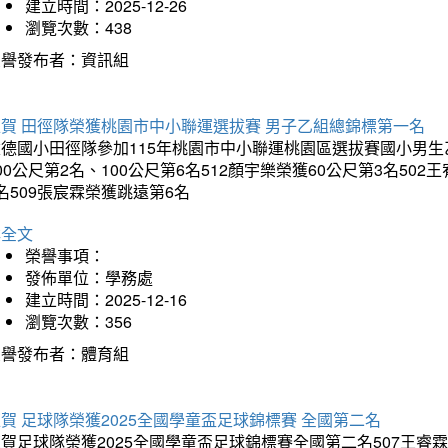
建立時間：2025-12-26
瀏覽次數：438
榮譽發布者：資訊組
狂賀 田徑隊榮獲桃園市中小聯運選拔賽 男子乙組總錦標第一名
德國小田徑隊參加115年桃園市中小聯運桃園區選拔賽國小男生乙組
00公尺第2名、100公尺第6名512顏宇樂榮獲60公尺第3名50
名509張宸霖榮獲跳遠第6名
詳全文
榮譽事項：
發佈單位：學務處
建立時間：2025-12-16
瀏覽次數：356
榮譽發布者：體育組
賀 足球隊榮獲2025全國學童盃足球錦標賽 全國第二名
賀足球隊榮獲2025全國學童盃足球錦標賽全國第二名507王睿霖、5