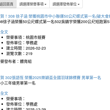
返回首頁
請選擇榮譽事項
請選擇發佈單位
賀！308 徐子涵 榮獲桃園市中小聯運50公尺蝶式第一名(破大會
08徐子涵榮獲50公尺蝶式第一名502吳鎮宇榮獲200公尺短跑第
詳全文
榮譽事項：桃園市競賽
發佈單位：學務處
建立時間：2026-02-23
瀏覽次數：219
榮譽發布者：體育組
賀 302張語恆 榮獲2025樂穎盃全國羽球錦標賽 男單第一名
國小三年級男單第一名
詳全文
榮譽事項：
發佈單位：學務處
建立時間：2025-12-29