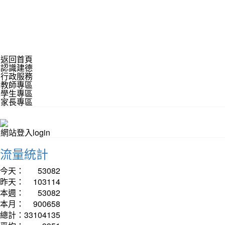
返回首頁
認識建德
行政服務
教師專區
學生專區
家長專區
網站登入login
流量統計
今天：
53082
昨天：
103114
本週：
53082
本月：
900658
總計：
33104135