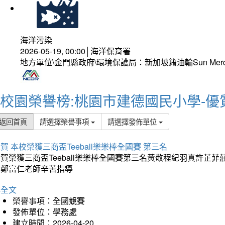
海洋污染
2026-05-19, 00:00│海洋保育署
地方單位\金門縣政府\環境保護局：新加坡籍油輪Sun Mer
校園榮譽榜:桃園市建德國民小學-優
返回首頁
請選擇榮譽事項
請選擇發佈單位
賀 本校榮獲三商盃Teeball樂樂棒全國賽 第三名
狂賀榮獲三商盃Teeball樂樂棒全國賽第三名黃敬程紀羽真許
謝鄭富仁老師辛苦指導
詳全文
榮譽事項：全國競賽
發佈單位：學務處
建立時間：2026-04-20