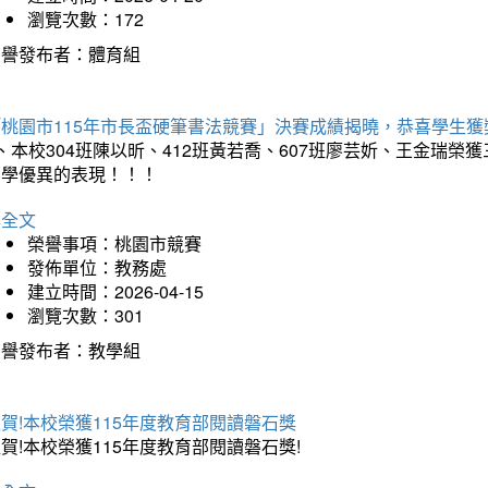
瀏覽次數：172
榮譽發布者：體育組
「桃園市115年市長盃硬筆書法競賽」決賽成績揭曉，恭喜學生獲
、本校304班陳以昕、412班黃若喬、607班廖芸妡、王金瑞
同學優異的表現！！！
詳全文
榮譽事項：桃園市競賽
發佈單位：教務處
建立時間：2026-04-15
瀏覽次數：301
榮譽發布者：教學組
賀!本校榮獲115年度教育部閱讀磐石獎
賀!本校榮獲115年度教育部閱讀磐石獎!