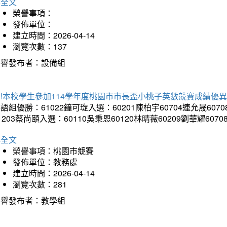
詳全文
榮譽事項：
發佈單位：
建立時間：2026-04-14
瀏覽次數：137
榮譽發布者：設備組
!本校學生參加114學年度桃園市市長盃小桃子英數競賽成績優
語組優勝：61022鐘可琁入選：60201陳柏宇60704連允晟6070
1203蔡尚頤入選：60110吳秉恩60120林晴薇60209劉華耀6070
詳全文
榮譽事項：桃園市競賽
發佈單位：教務處
建立時間：2026-04-14
瀏覽次數：281
榮譽發布者：教學組