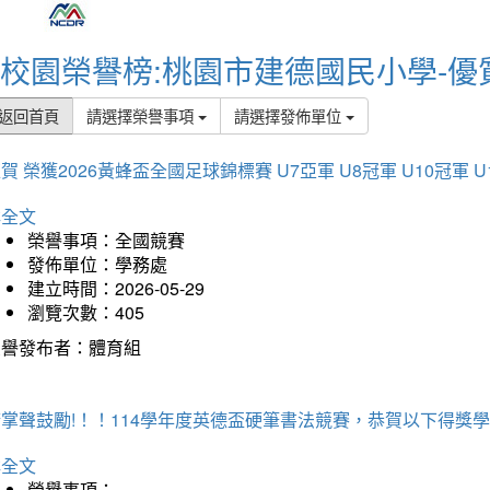
校園榮譽榜:桃園市建德國民小學-優
返回首頁
請選擇榮譽事項
請選擇發佈單位
賀 榮獲2026黃蜂盃全國足球錦標賽 U7亞軍 U8冠軍 U10冠軍 U
詳全文
榮譽事項：全國競賽
發佈單位：學務處
建立時間：2026-05-29
瀏覽次數：405
榮譽發布者：體育組
掌聲鼓勵!！！114學年度英德盃硬筆書法競賽，恭賀以下得獎
詳全文
榮譽事項：