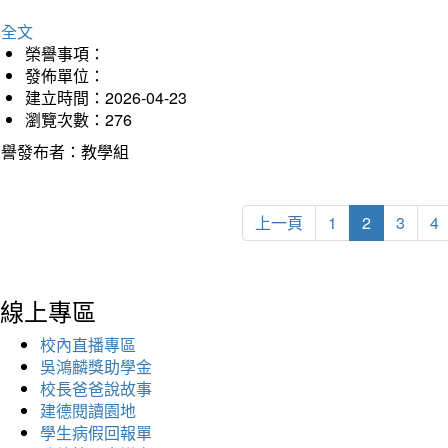
詳全文
榮譽事項：
發佈單位：
建立時間：2026-04-23
瀏覽次數：276
榮譽發布者：教學組
上一頁
1
2
3
4
線上專區
校內直播專區
吳鴻麟獎助學金
校長爸爸說故事
建德閱讀園地
學生病假回報單