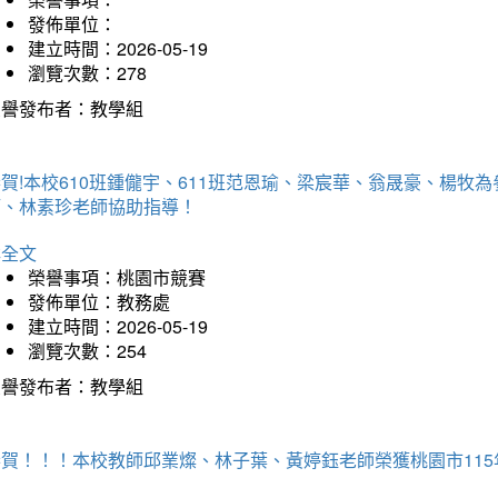
發佈單位：
建立時間：2026-05-19
瀏覽次數：278
榮譽發布者：教學組
賀!本校610班鍾儱宇、611班范恩瑜、梁宸華、翁晟豪、楊
師、林素珍老師協助指導！
詳全文
榮譽事項：桃園市競賽
發佈單位：教務處
建立時間：2026-05-19
瀏覽次數：254
榮譽發布者：教學組
恭賀！！！本校教師邱業燦、林子葉、黃婷鈺老師榮獲桃園市11