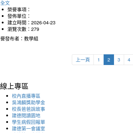
詳全文
榮譽事項：
發佈單位：
建立時間：2026-04-23
瀏覽次數：279
榮譽發布者：教學組
上一頁
1
2
3
4
線上專區
校內直播專區
吳鴻麟獎助學金
校長爸爸說故事
建德閱讀園地
學生病假回報單
建德第一會議室