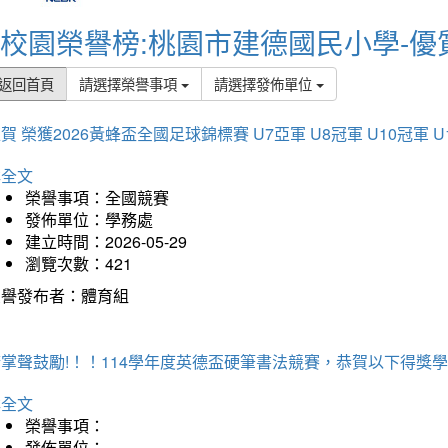
校園榮譽榜:桃園市建德國民小學-優
返回首頁
請選擇榮譽事項
請選擇發佈單位
賀 榮獲2026黃蜂盃全國足球錦標賽 U7亞軍 U8冠軍 U10冠軍 U
詳全文
榮譽事項：全國競賽
發佈單位：學務處
建立時間：2026-05-29
瀏覽次數：421
榮譽發布者：體育組
掌聲鼓勵!！！114學年度英德盃硬筆書法競賽，恭賀以下得獎
詳全文
榮譽事項：
發佈單位：