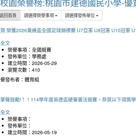
校園榮譽榜:桃園市建德國民小學-優
返回首頁
請選擇榮譽事項
請選擇發佈單位
賀 榮獲2026黃蜂盃全國足球錦標賽 U7亞軍 U8冠軍 U10冠軍 U
詳全文
榮譽事項：全國競賽
發佈單位：學務處
建立時間：2026-05-29
瀏覽次數：410
榮譽發布者：體育組
掌聲鼓勵!！！114學年度英德盃硬筆書法競賽，恭賀以下得獎
詳全文
榮譽事項：
發佈單位：
建立時間：2026-05-19