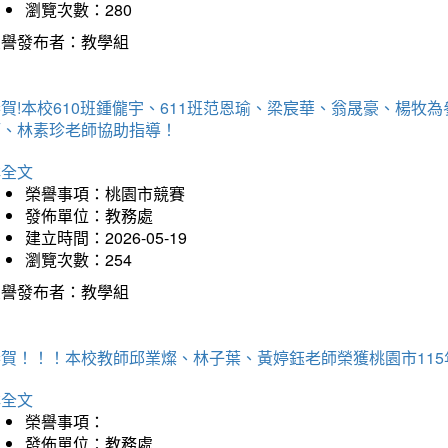
瀏覽次數：280
榮譽發布者：教學組
賀!本校610班鍾儱宇、611班范恩瑜、梁宸華、翁晟豪、楊
師、林素珍老師協助指導！
詳全文
榮譽事項：桃園市競賽
發佈單位：教務處
建立時間：2026-05-19
瀏覽次數：254
榮譽發布者：教學組
恭賀！！！本校教師邱業燦、林子葉、黃婷鈺老師榮獲桃園市11
詳全文
榮譽事項：
發佈單位：教務處