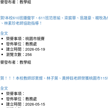
榮譽發布者：教學組
賀!本校610班鍾儱宇、611班范恩瑜、梁宸華、翁晟豪、楊
師、林素珍老師協助指導！
詳全文
榮譽事項：桃園市競賽
發佈單位：教務處
建立時間：2026-05-19
瀏覽次數：256
榮譽發布者：教學組
恭賀！！！本校教師邱業燦、林子葉、黃婷鈺老師榮獲桃園市11
詳全文
榮譽事項：
發佈單位：教務處
建立時間：2026-05-15