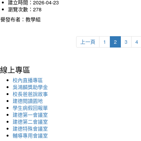
建立時間：2026-04-23
瀏覽次數：278
榮譽發布者：教學組
上一頁
1
2
3
4
線上專區
校內直播專區
吳鴻麟獎助學金
校長爸爸說故事
建德閱讀園地
學生病假回報單
建德第一會議室
建德第二會議室
建德特殊會議室
輔導專用會議室