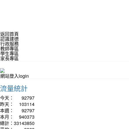
返回首頁
認識建德
行政服務
教師專區
學生專區
家長專區
網站登入login
流量統計
今天：
92797
昨天：
103114
本週：
92797
本月：
940373
總計：
33143850