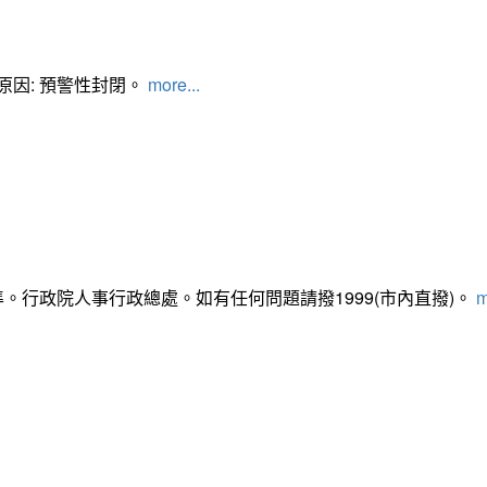
管制原因: 預警性封閉。
more...
準。行政院人事行政總處。如有任何問題請撥1999(市內直撥)。
m