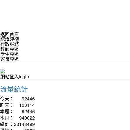
返回首頁
認識建德
行政服務
教師專區
學生專區
家長專區
網站登入login
流量統計
今天：
92446
昨天：
103114
本週：
92446
本月：
940022
總計：
33143499