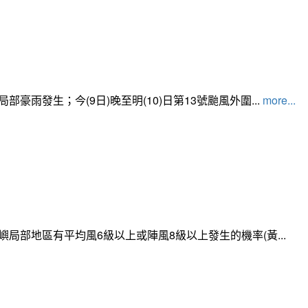
發生；今(9日)晚至明(10)日第13號颱風外圍...
more...
局部地區有平均風6級以上或陣風8級以上發生的機率(黃...