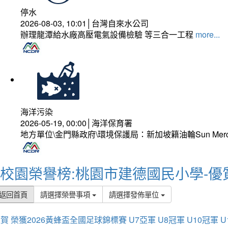
停水
2026-08-03, 10:01│台灣自來水公司
辦理龍潭給水廠高壓電氣設備檢驗 等三合一工程
more...
海洋污染
2026-05-19, 00:00│海洋保育署
地方單位\金門縣政府\環境保護局：新加坡籍油輪Sun Mer
校園榮譽榜:桃園市建德國民小學-優
返回首頁
請選擇榮譽事項
請選擇發佈單位
賀 榮獲2026黃蜂盃全國足球錦標賽 U7亞軍 U8冠軍 U10冠軍 U