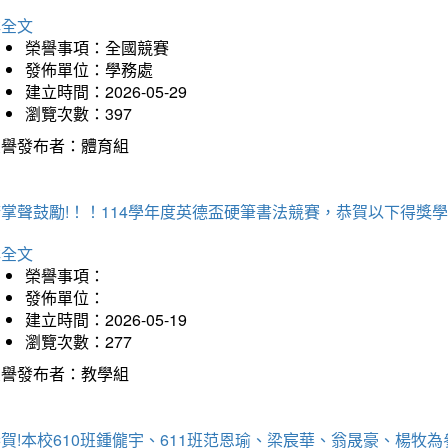
詳全文
榮譽事項：全國競賽
發佈單位：學務處
建立時間：2026-05-29
瀏覽次數：397
榮譽發布者：體育組
掌聲鼓勵!！！114學年度英德盃硬筆書法競賽，恭賀以下得獎
詳全文
榮譽事項：
發佈單位：
建立時間：2026-05-19
瀏覽次數：277
榮譽發布者：教學組
賀!本校610班鍾儱宇、611班范恩瑜、梁宸華、翁晟豪、楊