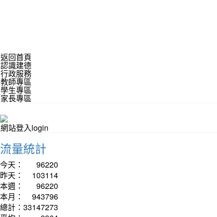
返回首頁
認識建德
行政服務
教師專區
學生專區
家長專區
網站登入login
流量統計
今天：
96220
昨天：
103114
本週：
96220
本月：
943796
總計：
33147273