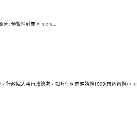
管制原因: 預警性封閉。
more...
準。行政院人事行政總處。如有任何問題請撥1999(市內直撥)。
m