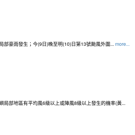
發生；今(9日)晚至明(10)日第13號颱風外圍...
more...
局部地區有平均風6級以上或陣風8級以上發生的機率(黃...