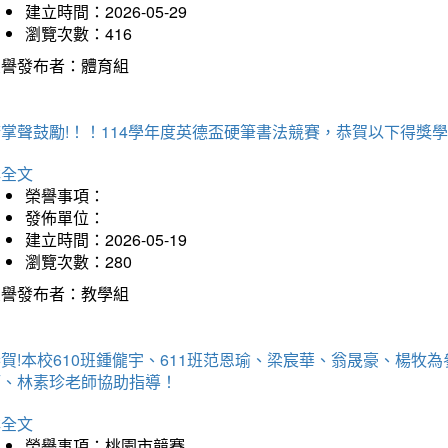
建立時間：2026-05-29
瀏覽次數：416
榮譽發布者：體育組
掌聲鼓勵!！！114學年度英德盃硬筆書法競賽，恭賀以下得獎
詳全文
榮譽事項：
發佈單位：
建立時間：2026-05-19
瀏覽次數：280
榮譽發布者：教學組
賀!本校610班鍾儱宇、611班范恩瑜、梁宸華、翁晟豪、楊
師、林素珍老師協助指導！
詳全文
榮譽事項：桃園市競賽