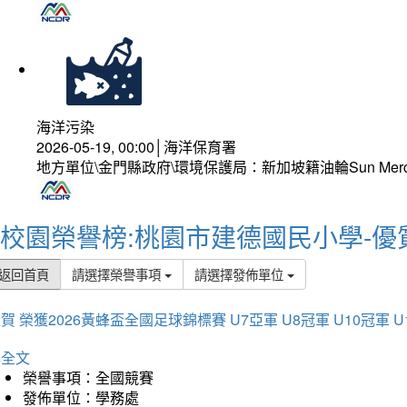
海洋污染
2026-05-19, 00:00│海洋保育署
地方單位\金門縣政府\環境保護局：新加坡籍油輪Sun Mer
校園榮譽榜:桃園市建德國民小學-優
返回首頁
請選擇榮譽事項
請選擇發佈單位
賀 榮獲2026黃蜂盃全國足球錦標賽 U7亞軍 U8冠軍 U10冠軍 U
詳全文
榮譽事項：全國競賽
發佈單位：學務處