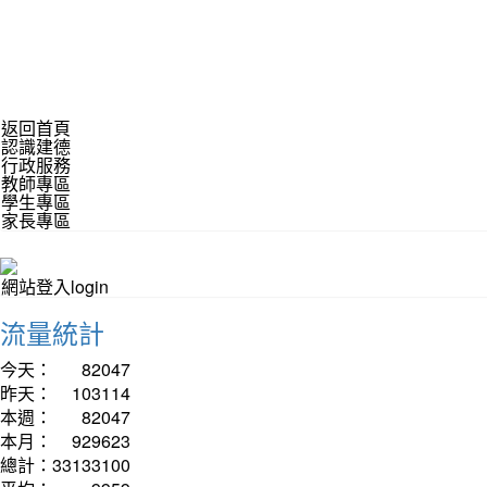
返回首頁
認識建德
行政服務
教師專區
學生專區
家長專區
網站登入login
流量統計
今天：
82047
昨天：
103114
本週：
82047
本月：
929623
總計：
33133100