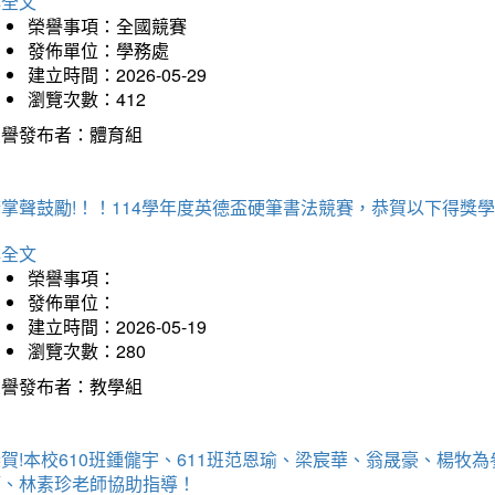
詳全文
榮譽事項：全國競賽
發佈單位：學務處
建立時間：2026-05-29
瀏覽次數：412
榮譽發布者：體育組
掌聲鼓勵!！！114學年度英德盃硬筆書法競賽，恭賀以下得獎
詳全文
榮譽事項：
發佈單位：
建立時間：2026-05-19
瀏覽次數：280
榮譽發布者：教學組
賀!本校610班鍾儱宇、611班范恩瑜、梁宸華、翁晟豪、楊
師、林素珍老師協助指導！