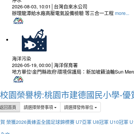
2026-08-03, 10:01│台灣自來水公司
辦理龍潭給水廠高壓電氣設備檢驗 等三合一工程
more...
海洋污染
2026-05-19, 00:00│海洋保育署
地方單位\金門縣政府\環境保護局：新加坡籍油輪Sun Mer
校園榮譽榜:桃園市建德國民小學-優
返回首頁
請選擇榮譽事項
請選擇發佈單位
賀 榮獲2026黃蜂盃全國足球錦標賽 U7亞軍 U8冠軍 U10冠軍 U