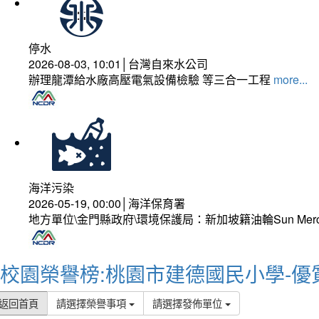
停水
2026-08-03, 10:01│台灣自來水公司
辦理龍潭給水廠高壓電氣設備檢驗 等三合一工程
more...
海洋污染
2026-05-19, 00:00│海洋保育署
地方單位\金門縣政府\環境保護局：新加坡籍油輪Sun Mer
校園榮譽榜:桃園市建德國民小學-優
返回首頁
請選擇榮譽事項
請選擇發佈單位