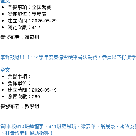
詳全文
榮譽事項：全國競賽
發佈單位：學務處
建立時間：2026-05-29
瀏覽次數：412
榮譽發布者：體育組
掌聲鼓勵!！！114學年度英德盃硬筆書法競賽，恭賀以下得獎
詳全文
榮譽事項：
發佈單位：
建立時間：2026-05-19
瀏覽次數：280
榮譽發布者：教學組
賀!本校610班鍾儱宇、611班范恩瑜、梁宸華、翁晟豪、楊
師、林素珍老師協助指導！