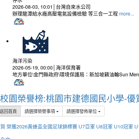
2026-08-03, 10:01│台灣自來水公司
辦理龍潭給水廠高壓電氣設備檢驗 等三合一工程
more...
海洋污染
2026-05-19, 00:00│海洋保育署
地方單位\金門縣政府\環境保護局：新加坡籍油輪Sun Mer
校園榮譽榜:桃園市建德國民小學-優
返回首頁
請選擇榮譽事項
請選擇發佈單位
賀 榮獲2026黃蜂盃全國足球錦標賽 U7亞軍 U8冠軍 U10冠軍 U