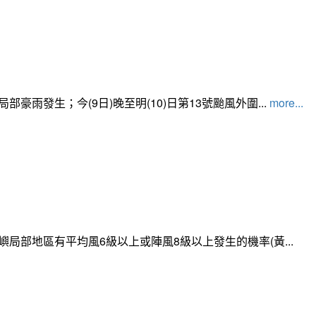
發生；今(9日)晚至明(10)日第13號颱風外圍...
more...
局部地區有平均風6級以上或陣風8級以上發生的機率(黃...