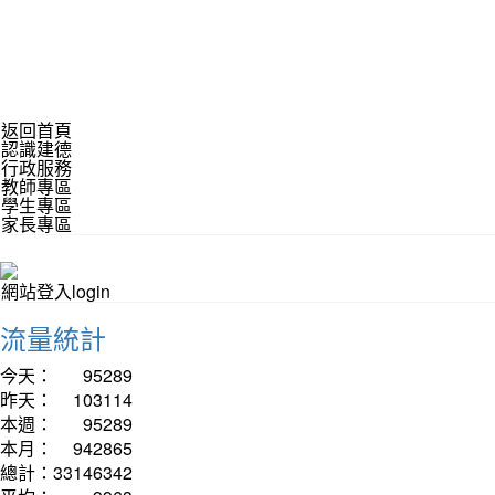
返回首頁
認識建德
行政服務
教師專區
學生專區
家長專區
網站登入login
流量統計
今天：
95289
昨天：
103114
本週：
95289
本月：
942865
總計：
33146342