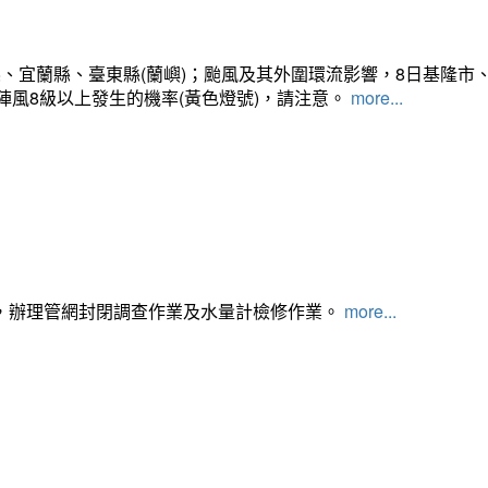
、宜蘭縣、臺東縣(蘭嶼)；颱風及其外圍環流影響，8日基隆市
陣風8級以上發生的機率(黃色燈號)，請注意。
more...
，辦理管網封閉調查作業及水量計檢修作業。
more...