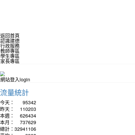
返回首頁
認識建德
行政服務
教師專區
學生專區
家長專區
網站登入login
流量統計
今天：
95342
昨天：
110203
本週：
626434
本月：
737629
總計：
32941106