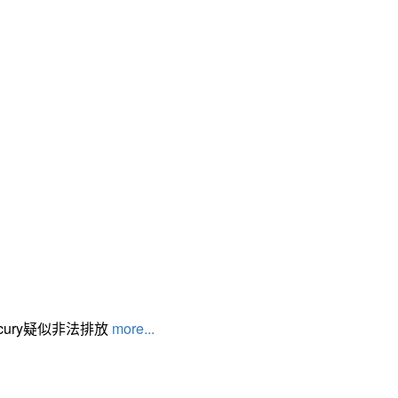
cury疑似非法排放
more...