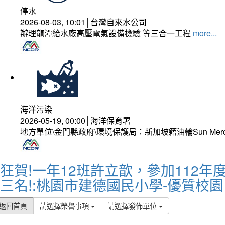
停水
2026-08-03, 10:01│台灣自來水公司
辦理龍潭給水廠高壓電氣設備檢驗 等三合一工程
more...
海洋污染
2026-05-19, 00:00│海洋保育署
地方單位\金門縣政府\環境保護局：新加坡籍油輪Sun Mer
狂賀!一年12班許立歆，參加112
三名!:桃園市建德國民小學-優質校園
返回首頁
請選擇榮譽事項
請選擇發佈單位