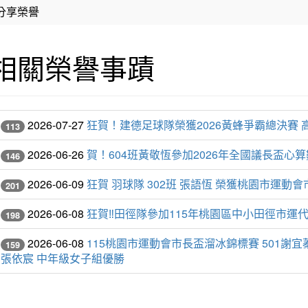
分享榮譽
相關榮譽事蹟
2026-07-27
狂賀！建德足球隊榮獲2026黃蜂爭霸總決賽 
113
2026-06-26
賀！604班黃敬恆參加2026年全國議長盃
146
2026-06-09
狂賀 羽球隊 302班 張語恆 榮獲桃園市運動
201
2026-06-08
狂賀‼️田徑隊參加115年桃園區中小田徑市運
198
2026-06-08
115桃園市運動會市長盃溜冰錦標賽 501謝宜蓁
159
張依宸 中年級女子組優勝