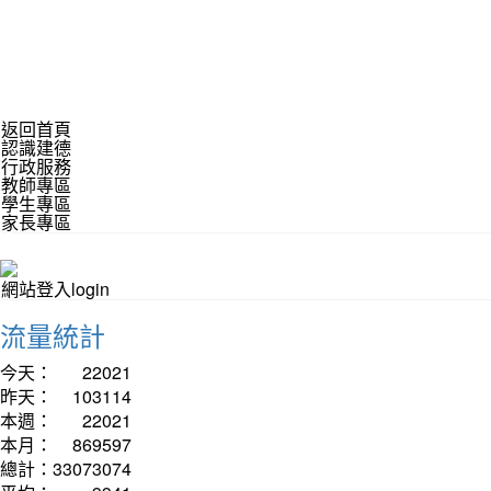
返回首頁
認識建德
行政服務
教師專區
學生專區
家長專區
網站登入login
流量統計
今天：
22021
昨天：
103114
本週：
22021
本月：
869597
總計：
33073074