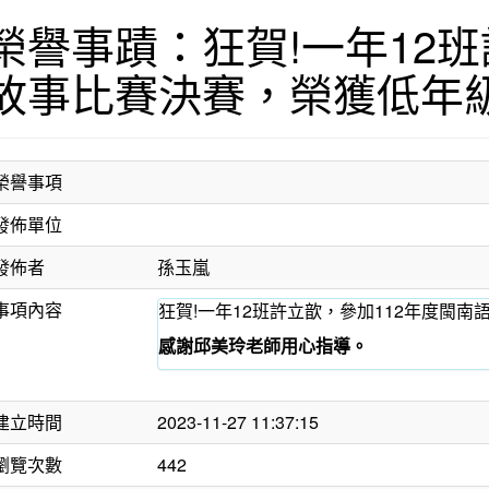
榮譽事蹟：狂賀!一年12
故事比賽決賽，榮獲低年級
榮譽事項
發佈單位
發佈者
孫玉嵐
事項內容
狂賀!一年12班許立歆，參加112年度閩
感謝邱美玲老師用心指導。
建立時間
2023-11-27 11:37:15
瀏覽次數
442