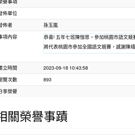
榮譽事項
發佈單位
發佈者
孫玉嵐
事項內容
恭喜! 五年七班陳愷恩，參加桃園市語文
將代表桃園市參加全國語文競賽，感謝陳禧
建立時間
2023-09-18 10:43:58
瀏覽次數
893
分享榮譽
相關榮譽事蹟