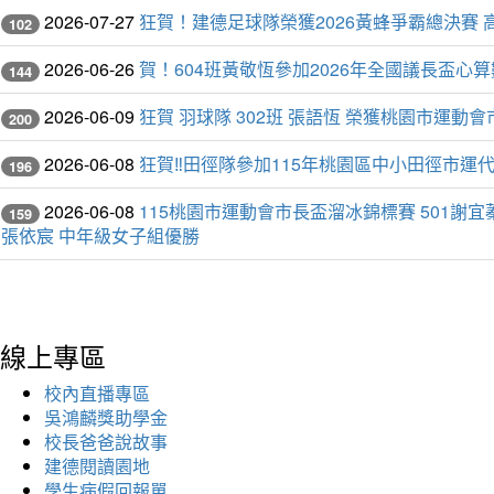
2026-07-27
狂賀！建德足球隊榮獲2026黃蜂爭霸總決賽 
102
2026-06-26
賀！604班黃敬恆參加2026年全國議長盃
144
2026-06-09
狂賀 羽球隊 302班 張語恆 榮獲桃園市運動
200
2026-06-08
狂賀‼️田徑隊參加115年桃園區中小田徑市運
196
2026-06-08
115桃園市運動會市長盃溜冰錦標賽 501謝宜蓁
159
張依宸 中年級女子組優勝
線上專區
校內直播專區
吳鴻麟獎助學金
校長爸爸說故事
建德閱讀園地
學生病假回報單