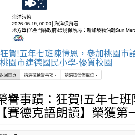
海洋污染
2026-05-19, 00:00│海洋保育署
地方單位\金門縣政府\環境保護局：新加坡籍油輪Sun Mer
狂賀!五年七班陳愷恩，參加桃園市
桃園市建德國民小學-優質校園
返回首頁
請選擇榮譽事項
請選擇發佈單位
榮譽事蹟：狂賀!五年七
【賽德克語朗讀】榮獲第一