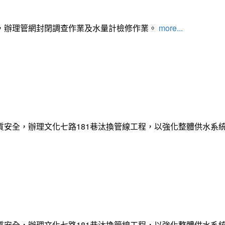
，辦理管網封閉調查作業及水量計檢修作業。
more...
質安全，辦理文化七路181巷汰換管線工程，以強化整體供水系
質安全，辦理文化七路181巷汰換管線工程，以強化整體供水系