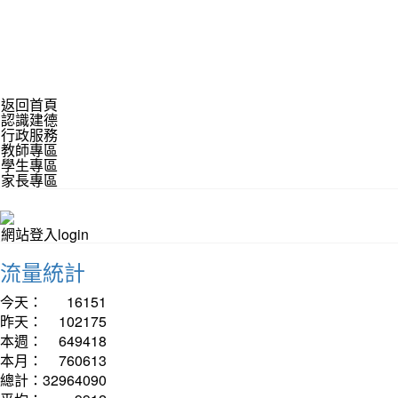
返回首頁
認識建德
行政服務
教師專區
學生專區
家長專區
網站登入login
流量統計
今天：
16151
昨天：
102175
本週：
649418
本月：
760613
總計：
32964090