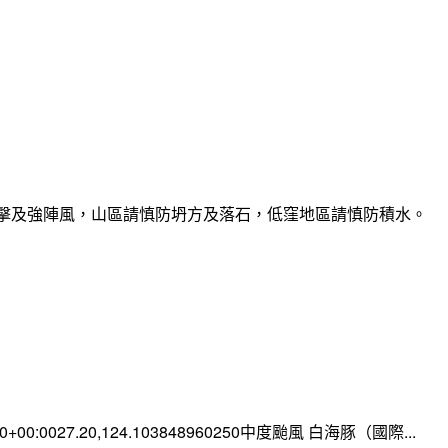
雷擊及強陣風，山區請慎防坍方及落石，低窪地區請慎防積水。
:00+00:0027.20,124.103848960250中度颱風 白海豚（國際...