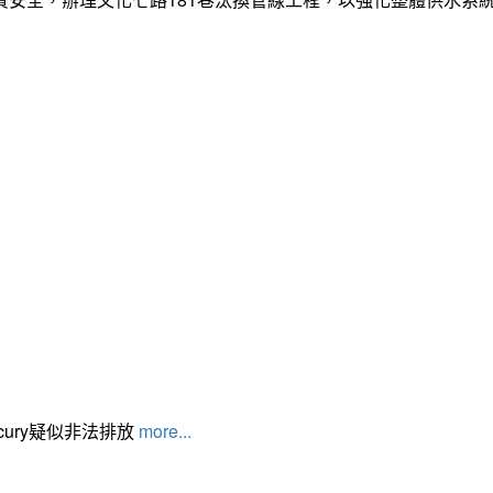
cury疑似非法排放
more...