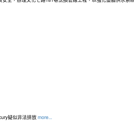
cury疑似非法排放
more...