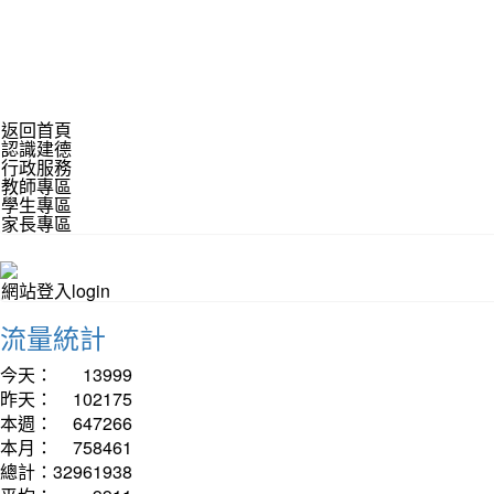
返回首頁
認識建德
行政服務
教師專區
學生專區
家長專區
網站登入login
流量統計
今天：
13999
昨天：
102175
本週：
647266
本月：
758461
總計：
32961938