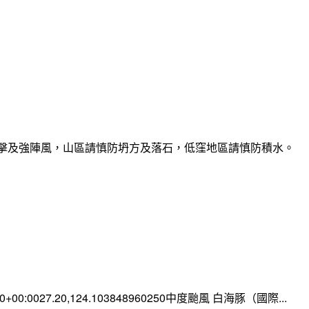
雷擊及強陣風，山區請慎防坍方及落石，低窪地區請慎防積水。
:00+00:0027.20,124.103848960250中度颱風 白海豚（國際...