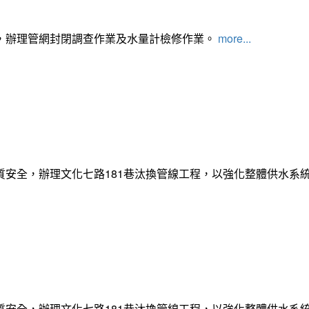
，辦理管網封閉調查作業及水量計檢修作業。
more...
質安全，辦理文化七路181巷汰換管線工程，以強化整體供水系
質安全，辦理文化七路181巷汰換管線工程，以強化整體供水系