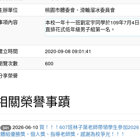
主辦單位
桃園市體委會、滑輪溜冰委員會
事項內容
本校一年十一班劉定宇同學於109年7月4
直排花式低年級男子組第一名。
建立時間
2020-09-08 09:01:41
瀏覽次數
600
分享榮譽
相關榮譽事蹟
2026-06-10
賀！！！607班林子葉老師帶領學生參加20
341
體組優勝獎、個人獎、指導老師獎，感謝為校爭光！！！