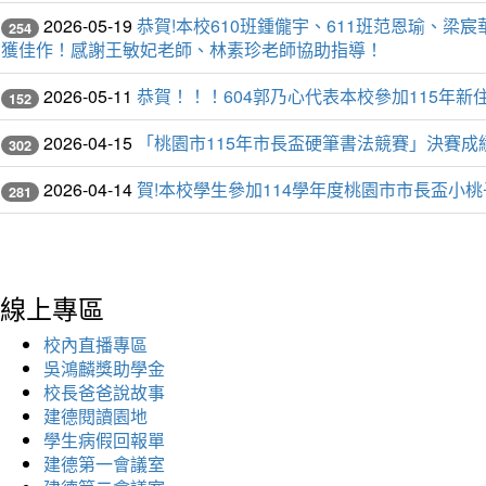
2026-05-19
恭賀!本校610班鍾儱宇、611班范恩瑜、
254
獲佳作！感謝王敏妃老師、林素珍老師協助指導！
2026-05-11
恭賀！！！604郭乃心代表本校參加115年
152
2026-04-15
「桃園市115年市長盃硬筆書法競賽」決賽
302
2026-04-14
賀!本校學生參加114學年度桃園市市長盃小
281
線上專區
校內直播專區
吳鴻麟獎助學金
校長爸爸說故事
建德閱讀園地
學生病假回報單
建德第一會議室