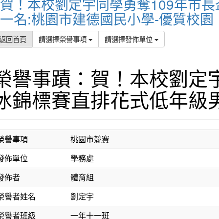
賀！本校劉定宇同學勇奪109年市
一名:桃園市建德國民小學-優質校園
返回首頁
請選擇榮譽事項
請選擇發佈單位
榮譽事蹟：賀！本校劉定宇
冰錦標賽直排花式低年級
榮譽事項
桃園市競賽
發佈單位
學務處
發佈者
體育組
榮譽者姓名
劉定宇
榮譽者班級
一年十一班