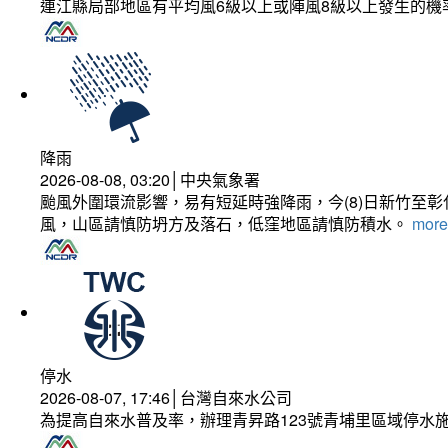
連江縣局部地區有平均風6級以上或陣風8級以上發生的機
降雨
2026-08-08, 03:20│中央氣象署
颱風外圍環流影響，易有短延時強降雨，今(8)日新竹至
風，山區請慎防坍方及落石，低窪地區請慎防積水。
more.
停水
2026-08-07, 17:46│台灣自來水公司
為提高自來水普及率，辦理青昇路123號青埔里區域停水