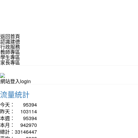
返回首頁
認識建德
行政服務
教師專區
學生專區
家長專區
網站登入login
流量統計
今天：
95394
昨天：
103114
本週：
95394
本月：
942970
總計：
33146447