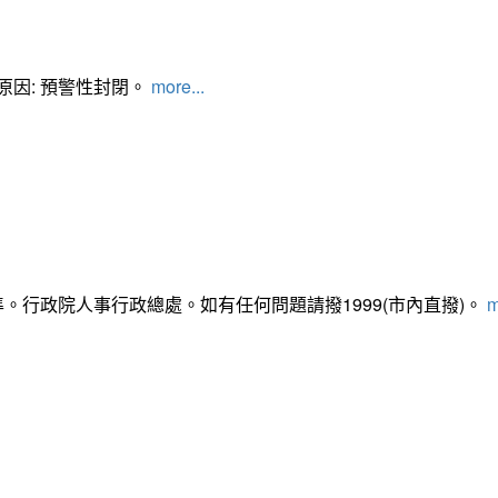
管制原因: 預警性封閉。
more...
準。行政院人事行政總處。如有任何問題請撥1999(市內直撥)。
m