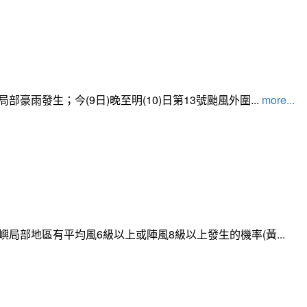
發生；今(9日)晚至明(10)日第13號颱風外圍...
more...
局部地區有平均風6級以上或陣風8級以上發生的機率(黃...