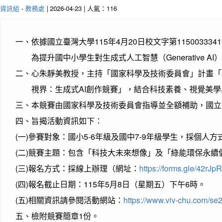
資訊組
-
教務處
| 2026-04-23 | 人氣：116
一、
依據國立臺灣大學115年4月20日校文字第11500333
為提升國中小學生對生成式人工智慧（Generative
二、
心朱靜美教授，主持「國家科學及技術委員會」計畫「科
視界：生成式AI創作競賽」，結合科技素養、視覺美學
三、
本競賽由國家科學及技術委員會指導並全額補助，國立
四、
旨揭活動資訊如下：
(一)
參賽對象：國小5-6年級及國中7-9年級學生，採個人方
(二)
競賽主題：包含「科技大未來想像」及「綠能環保永續倡
(三)
報名方式：採線上辦理（網址：
https://forms.gle/42r
(四)
報名截止日期：115年5月8日（星期五）下午6時。
(五)
相關資訊請參閱活動網站：
https://www.viv-chu.com/se
五、
檢附競賽簡章1份。