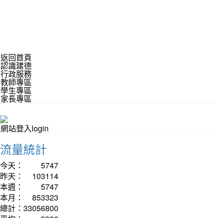
返回首頁
認識建德
行政服務
教師專區
學生專區
家長專區
網站登入login
流量統計
今天：
5747
昨天：
103114
本週：
5747
本月：
853323
總計：
33056800