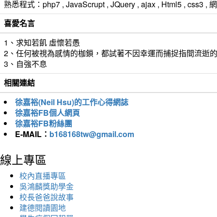
熟悉程式：php7 , JavaScrupt , JQuery , ajax , Html5 ,
喜愛名言
1、求知若飢 虛懷若愚
2、任何被視為感情的枷鎖，都試著不因幸運而捕捉指間流逝
3、自強不息
相關連結
徐嘉裕(Neil Hsu)的工作心得網誌
徐嘉裕FB個人網頁
徐嘉裕FB粉絲團
E-MAIL：
b168168tw@gmail.com
線上專區
校內直播專區
吳鴻麟獎助學金
校長爸爸說故事
建德閱讀園地