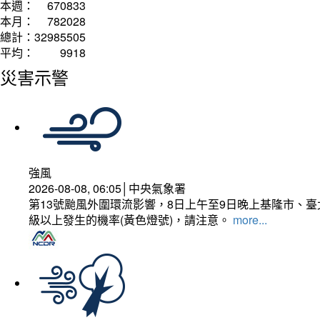
本週：
670833
本月：
782028
總計：
32985505
平均：
9918
災害示警
強風
2026-08-08, 06:05│中央氣象署
第13號颱風外圍環流影響，8日上午至9日晚上基隆市、
級以上發生的機率(黃色燈號)，請注意。
more...