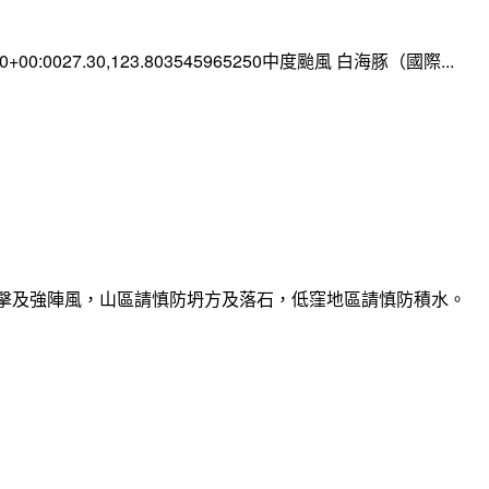
:00+00:0027.30,123.803545965250中度颱風 白海豚（國際...
雷擊及強陣風，山區請慎防坍方及落石，低窪地區請慎防積水。