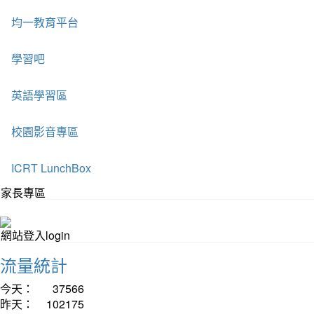
均一教育平台
學習吧
英語學習區
校園影音專區
ICRT LunchBox
家長專區
網站登入login
流量統計
今天：
37566
昨天：
102175