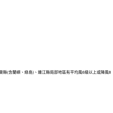
縣(含蘭嶼、綠島)、連江縣局部地區有平均風6級以上或陣風8