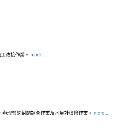
施工改接作業。
more...
，辦理管網封閉調查作業及水量計檢修作業。
more...