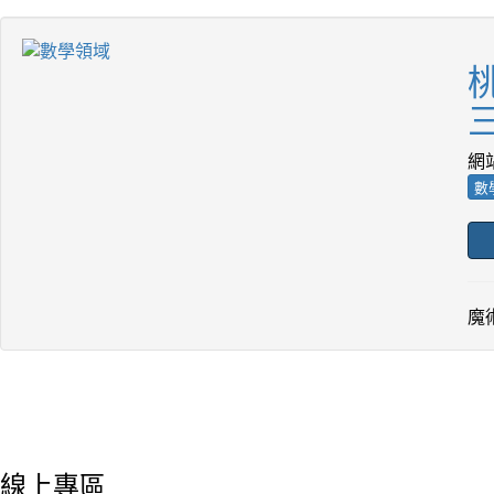
三
網
數
魔
線上專區