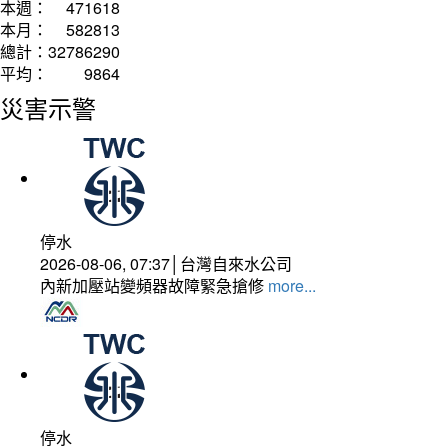
本週：
471618
本月：
582813
總計：
32786290
平均：
9864
災害示警
停水
2026-08-06, 07:37│台灣自來水公司
內新加壓站變頻器故障緊急搶修
more...
停水