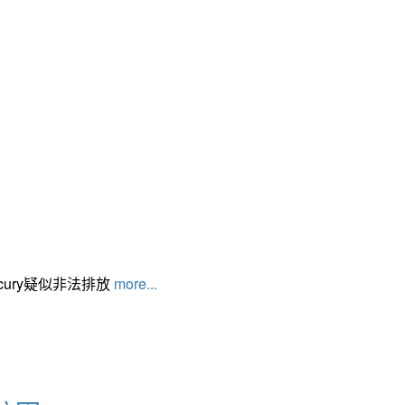
cury疑似非法排放
more...