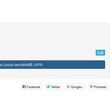
列表
://youtu.be/n60eME-x3Y8
Facebook
Twitter
Google+
Pinterest