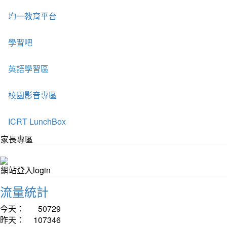
均一教育平台
學習吧
英語學習區
校園影音專區
ICRT LunchBox
家長專區
網站登入login
流量統計
今天：
50729
昨天：
107346