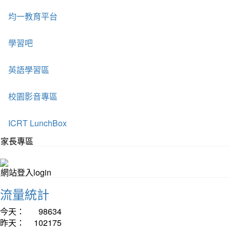
均一教育平台
學習吧
英語學習區
校園影音專區
ICRT LunchBox
家長專區
網站登入login
流量統計
今天：
98634
昨天：
102175