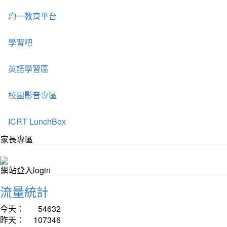
均一教育平台
學習吧
英語學習區
校園影音專區
ICRT LunchBox
家長專區
網站登入login
流量統計
今天：
54632
昨天：
107346