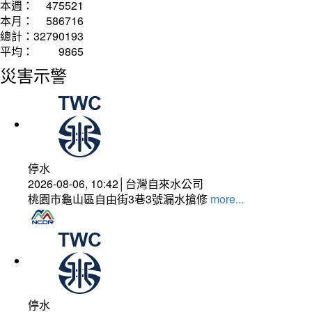
本週：
475521
本月：
586716
總計：
32790193
平均：
9865
災害示警
停水
2026-08-06, 10:42│台灣自來水公司
桃園市龜山區自由街3巷3號漏水搶修
more...
停水