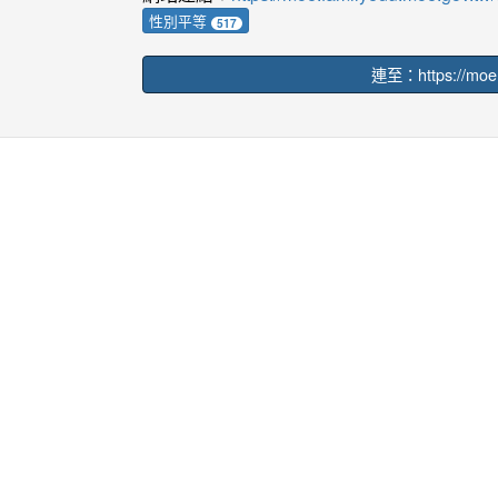
性別平等
517
連至：https://moe.f