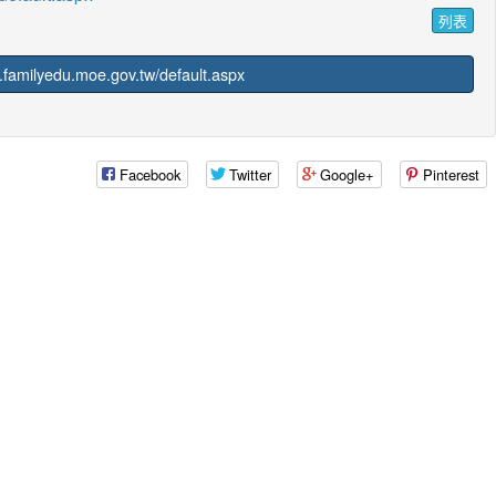
列表
amilyedu.moe.gov.tw/default.aspx
Facebook
Twitter
Google+
Pinterest