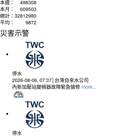
本週：
498308
本月：
609503
總計：
32812980
平均：
9872
災害示警
停水
2026-08-06, 07:37│台灣自來水公司
內新加壓站變頻器故障緊急搶修
more...
停水