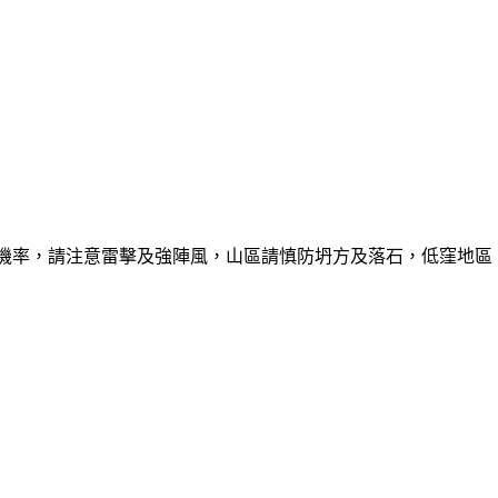
的機率，請注意雷擊及強陣風，山區請慎防坍方及落石，低窪地區