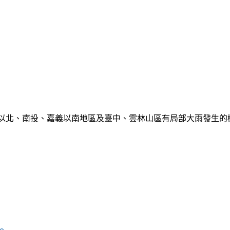
栗以北、南投、嘉義以南地區及臺中、雲林山區有局部大雨發生
...