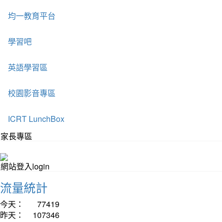
均一教育平台
學習吧
英語學習區
校園影音專區
ICRT LunchBox
家長專區
網站登入login
流量統計
今天：
77419
昨天：
107346