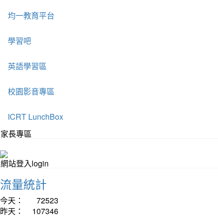
均一教育平台
學習吧
英語學習區
校園影音專區
ICRT LunchBox
家長專區
網站登入login
流量統計
今天：
72523
昨天：
107346