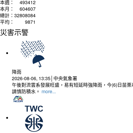
本週：
493412
本月：
604607
總計：
32808084
平均：
9871
災害示警
降雨
2026-08-06, 13:35│中央氣象署
午後對流雲系發展旺盛，易有短延時強降雨，今(6)日苗
請慎防積水。
more...