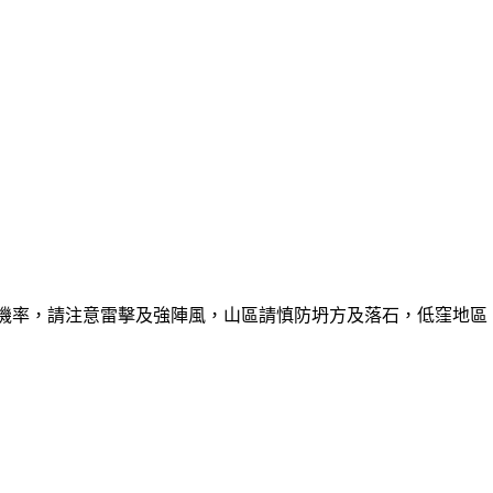
的機率，請注意雷擊及強陣風，山區請慎防坍方及落石，低窪地區