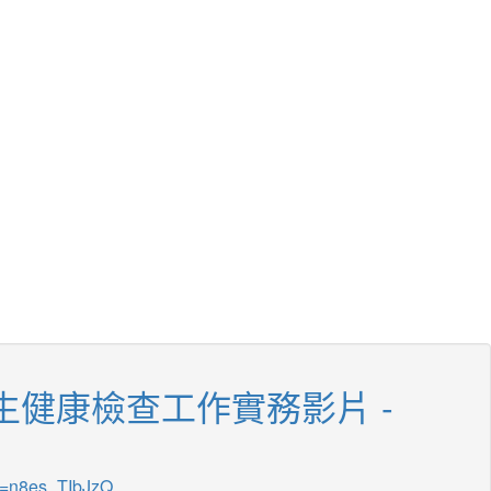
生健康檢查工作實務影片 -
v=n8es_TIbJzQ