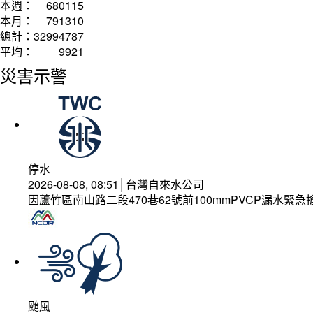
本週：
680115
本月：
791310
總計：
32994787
平均：
9921
災害示警
停水
2026-08-08, 08:51│台灣自來水公司
因蘆竹區南山路二段470巷62號前100mmPVCP漏水緊急
颱風