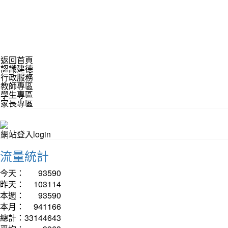
返回首頁
認識建德
行政服務
教師專區
學生專區
家長專區
網站登入login
流量統計
今天：
93590
昨天：
103114
本週：
93590
本月：
941166
總計：
33144643